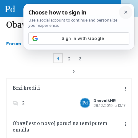
Obavijesti
›
›
Forum
Razno
Obavijesti
1
2
3
Brzi krediti
DnevnikHR
2
26.12.2019. u 13:17
Dodajte u favorite
Obavijest o novoj poruci na temi putem
emaila