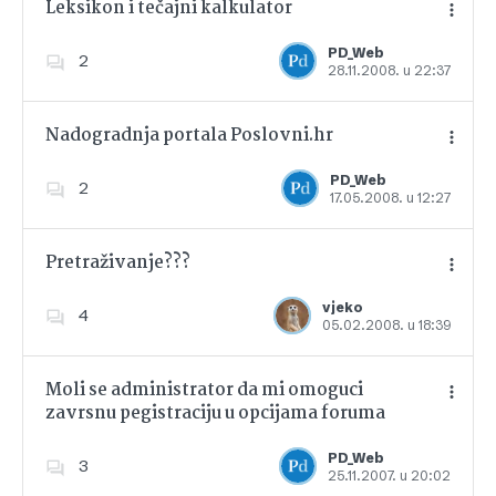
Leksikon i tečajni kalkulator
PD_Web
2
28.11.2008. u 22:37
Dodajte u favorite
Nadogradnja portala Poslovni.hr
PD_Web
2
17.05.2008. u 12:27
Dodajte u favorite
Pretraživanje???
vjeko
4
05.02.2008. u 18:39
Dodajte u favorite
Moli se administrator da mi omoguci
zavrsnu pegistraciju u opcijama foruma
Dodajte u favorite
PD_Web
3
25.11.2007. u 20:02