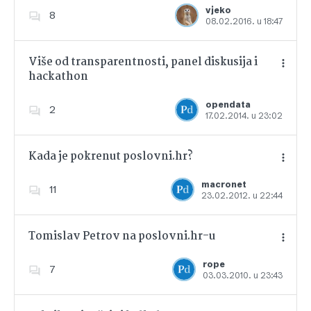
Dodajte u favorite
vjeko
8
08.02.2016. u 18:47
Više od transparentnosti, panel diskusija i
hackathon
Dodajte u favorite
opendata
2
17.02.2014. u 23:02
Kada je pokrenut poslovni.hr?
macronet
11
23.02.2012. u 22:44
Dodajte u favorite
Tomislav Petrov na poslovni.hr-u
rope
7
03.03.2010. u 23:43
Dodajte u favorite