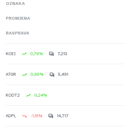
OZNAKA
PROMJENA
RASPRAVA
0,79%
7,213
KOEI
0,99%
5,491
ATGR
0,24%
KODT2
-1,16%
14,717
ADPL