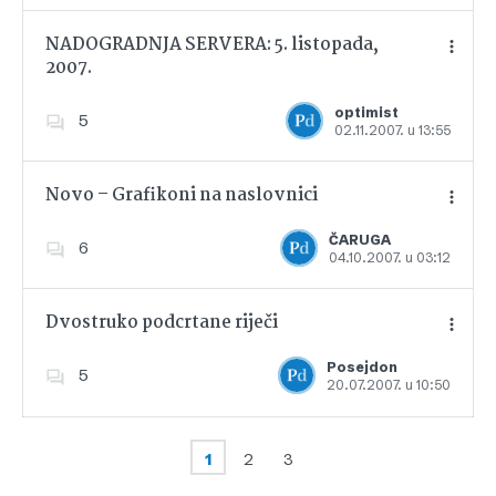
NADOGRADNJA SERVERA: 5. listopada,
2007.
Dodajte u favorite
optimist
5
02.11.2007. u 13:55
Novo – Grafikoni na naslovnici
ČARUGA
6
04.10.2007. u 03:12
Dodajte u favorite
Dvostruko podcrtane riječi
Posejdon
5
20.07.2007. u 10:50
Dodajte u favorite
1
2
3