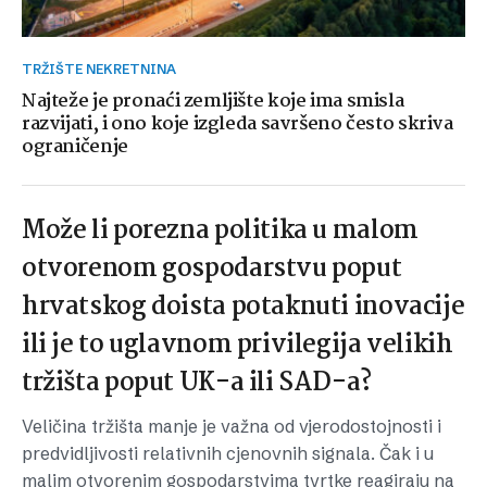
TRŽIŠTE NEKRETNINA
Najteže je pronaći zemljište koje ima smisla
razvijati, i ono koje izgleda savršeno često skriva
ograničenje
Može li porezna politika u malom
otvorenom gospodarstvu poput
hrvatskog doista potaknuti inovacije
ili je to uglavnom privilegija velikih
tržišta poput UK-a ili SAD-a?
Veličina tržišta manje je važna od vjerodostojnosti i
predvidljivosti relativnih cjenovnih signala. Čak i u
malim otvorenim gospodarstvima tvrtke reagiraju na