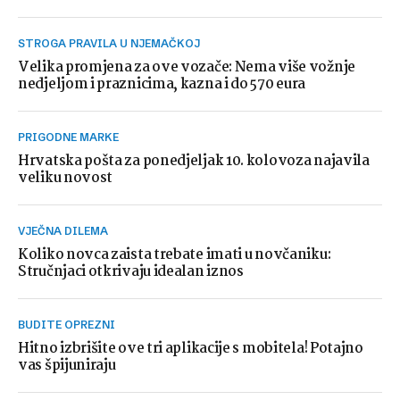
STROGA PRAVILA U NJEMAČKOJ
Velika promjena za ove vozače: Nema više vožnje
nedjeljom i praznicima, kazna i do 570 eura
PRIGODNE MARKE
Hrvatska pošta za ponedjeljak 10. kolovoza najavila
veliku novost
VJEČNA DILEMA
Koliko novca zaista trebate imati u novčaniku:
Stručnjaci otkrivaju idealan iznos
BUDITE OPREZNI
Hitno izbrišite ove tri aplikacije s mobitela! Potajno
vas špijuniraju