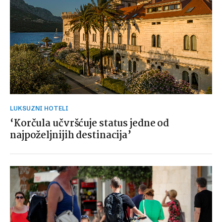
LUKSUZNI HOTELI
‘Korčula učvršćuje status jedne od
najpoželjnijih destinacija’