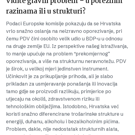
vidite glavni problem – u poreznim
razinama ili u strukturi?
Podaci Europske komisije pokazuju da se Hrvatska
vrlo snažno oslanja na neizravno oporezivanje, pri
čemu PDV čini osobito velik udio u BDP-u u odnosu
na druge zemlje EU. Iz perspektive našeg istraživanja,
to manje upućuje na problem “prekomjernog”
oporezivanja, a više na strukturnu neravnotežu. PDV
je širok, u velikoj mjeri jedinstven instrument.
Učinkovit je za prikupljanje prihoda, ali je slabo
prikladan za usmjeravanje ponašanja ili inovacija
tamo gdje se proizvodi razlikuju, primjerice po
utjecaju na okoliš, zdravstvenom riziku ili
tehnološkim obilježjima. Istodobno, Hrvatska već
koristi snažno diferencirane trošarinske strukture u
energiji, duhanu, alkoholu i bezalkoholnim pićima.
Problem, dakle, nije nedostatak strukturnih alata,