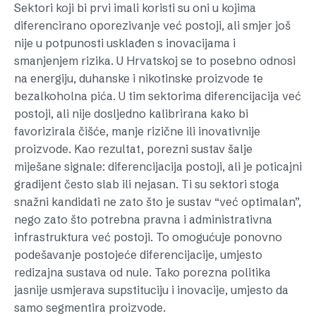
Sektori koji bi prvi imali koristi su oni u kojima
diferencirano oporezivanje već postoji, ali smjer još
nije u potpunosti usklađen s inovacijama i
smanjenjem rizika. U Hrvatskoj se to posebno odnosi
na energiju, duhanske i nikotinske proizvode te
bezalkoholna pića. U tim sektorima diferencijacija već
postoji, ali nije dosljedno kalibrirana kako bi
favorizirala čišće, manje rizične ili inovativnije
proizvode. Kao rezultat, porezni sustav šalje
miješane signale: diferencijacija postoji, ali je poticajni
gradijent često slab ili nejasan. Ti su sektori stoga
snažni kandidati ne zato što je sustav “već optimalan”,
nego zato što potrebna pravna i administrativna
infrastruktura već postoji. To omogućuje ponovno
podešavanje postojeće diferencijacije, umjesto
redizajna sustava od nule. Tako porezna politika
jasnije usmjerava supstituciju i inovacije, umjesto da
samo segmentira proizvode.