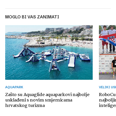
MOGLO BI VAS ZANIMATI
AQUAPARK
VELIKI U
Zašto su Aquaglide aquaparkovi najbolje
RoboCup
usklađeni s novim smjernicama
najbolji
hrvatskog turizma
intelige