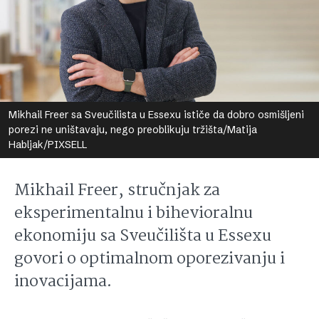
Mikhail Freer sa Sveučilista u Essexu ističe da dobro osmišljeni
porezi ne uništavaju, nego preoblikuju tržišta/Matija
Habljak/PIXSELL
Mikhail Freer, stručnjak za
eksperimentalnu i bihevioralnu
ekonomiju sa Sveučilišta u Essexu
govori o optimalnom oporezivanju i
inovacijama.