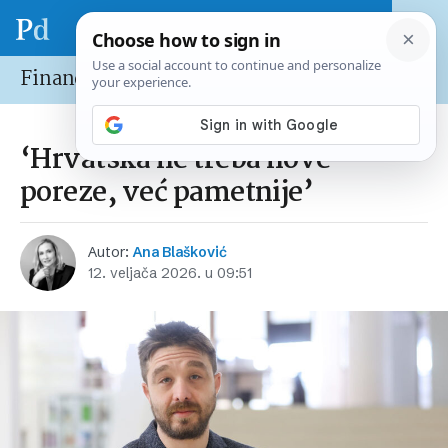
Financije
‘Hrvatska ne treba nove
poreze, već pametnije’
Autor:
Ana Blašković
12. veljača 2026. u 09:51