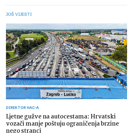
JOŠ VIJESTI
DIREKTOR HAC-A
Ljetne gužve na autocestama: Hrvatski
vozači manje poštuju ograničenja brzine
nego stranci