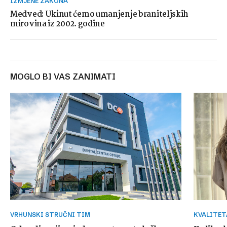
IZMJENE ZAKONA
Medved: Ukinut ćemo umanjenje braniteljskih
mirovina iz 2002. godine
MOGLO BI VAS ZANIMATI
VRHUNSKI STRUČNI TIM
KVALITE