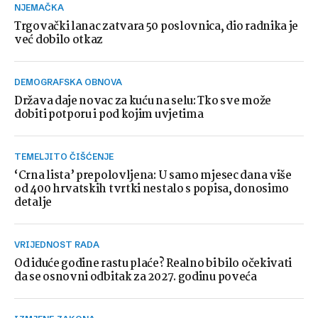
NJEMAČKA
Trgovački lanac zatvara 50 poslovnica, dio radnika je
već dobilo otkaz
DEMOGRAFSKA OBNOVA
Država daje novac za kuću na selu: Tko sve može
dobiti potporu i pod kojim uvjetima
TEMELJITO ČIŠĆENJE
‘Crna lista’ prepolovljena: U samo mjesec dana više
od 400 hrvatskih tvrtki nestalo s popisa, donosimo
detalje
VRIJEDNOST RADA
Od iduće godine rastu plaće? Realno bi bilo očekivati
da se osnovni odbitak za 2027. godinu poveća