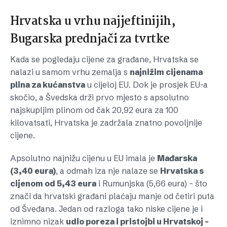
Hrvatska u vrhu najjeftinijih,
Bugarska prednjači za tvrtke
Kada se pogledaju cijene za građane, Hrvatska se
nalazi u samom vrhu zemalja s
najnižim cijenama
plina za kućanstva
u cijeloj EU. Dok je prosjek EU-a
skočio, a Švedska drži prvo mjesto s apsolutno
najskupljim plinom od čak 20,92 eura za 100
kilovatsati, Hrvatska je zadržala znatno povoljnije
cijene.
Apsolutno najnižu cijenu u EU imala je
Mađarska
(3,40 eura)
, a odmah iza nje nalaze se
Hrvatska s
cijenom od 5,43 eura
i Rumunjska (5,66 eura) – što
znači da hrvatski građani plaćaju manje od četiri puta
od Šveđana. Jedan od razloga tako niske cijene je i
iznimno nizak
udio poreza i pristojbi u Hrvatskoj –