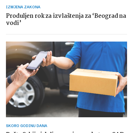
IZMJENA ZAKONA
Produljen rok za izvlaštenja za ‘Beograd na
vodi’
SKORO GODINU DANA