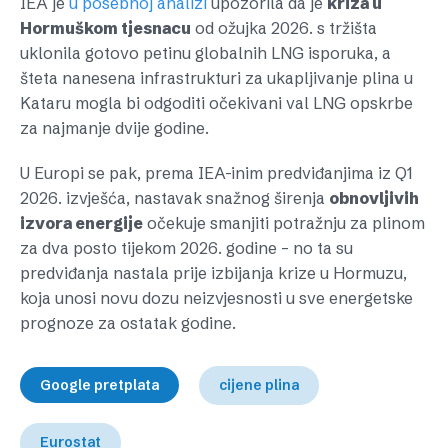
IEA je
u posebnoj analizi
upozorila da je
kriza u
Hormuškom tjesnacu
od ožujka 2026. s tržišta
uklonila gotovo petinu globalnih LNG isporuka, a
šteta nanesena infrastrukturi za ukapljivanje plina u
Kataru mogla bi odgoditi očekivani val LNG opskrbe
za najmanje dvije godine.
U Europi se pak, prema IEA-inim predviđanjima iz Q1
2026. izvješća, nastavak snažnog širenja
obnovljivih
izvora energije
očekuje smanjiti potražnju za plinom
za dva posto tijekom 2026. godine – no ta su
predviđanja nastala prije izbijanja krize u Hormuzu,
koja unosi novu dozu neizvjesnosti u sve energetske
prognoze za ostatak godine.
Google pretplata
cijene plina
Eurostat