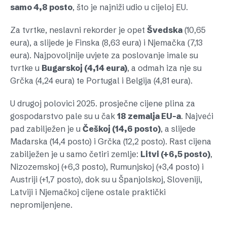
samo 4,8 posto
, što je najniži udio u cijeloj EU.
Za tvrtke, neslavni rekorder je opet
Švedska
(10,65
eura), a slijede je Finska (8,63 eura) i Njemačka (7,13
eura). Najpovoljnije uvjete za poslovanje imale su
tvrtke u
Bugarskoj (4,14 eura)
, a odmah iza nje su
Grčka (4,24 eura) te Portugal i Belgija (4,81 eura).
U drugoj polovici 2025. prosječne cijene plina za
gospodarstvo pale su u čak
18 zemalja EU-a
. Najveći
pad zabilježen je u
Češkoj (14,6 posto)
, a slijede
Mađarska (14,4 posto) i Grčka (12,2 posto). Rast cijena
zabilježen je u samo četiri zemlje:
Litvi (+6,5 posto)
,
Nizozemskoj (+6,3 posto), Rumunjskoj (+3,4 posto) i
Austriji (+1,7 posto), dok su u Španjolskoj, Sloveniji,
Latviji i Njemačkoj cijene ostale praktički
nepromijenjene.