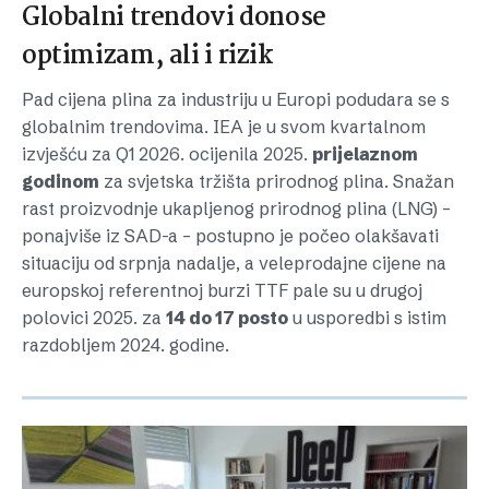
Globalni trendovi donose
optimizam, ali i rizik
Pad cijena plina za industriju u Europi podudara se s
globalnim trendovima. IEA je u svom kvartalnom
izvješću za Q1 2026. ocijenila 2025.
prijelaznom
godinom
za svjetska tržišta prirodnog plina. Snažan
rast proizvodnje ukapljenog prirodnog plina (LNG) –
ponajviše iz SAD-a – postupno je počeo olakšavati
situaciju od srpnja nadalje, a veleprodajne cijene na
europskoj referentnoj burzi TTF pale su u drugoj
polovici 2025. za
14 do 17 posto
u usporedbi s istim
razdobljem 2024. godine.