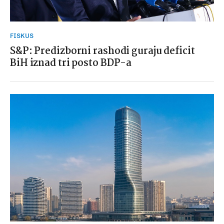
FISKUS
S&P: Predizborni rashodi guraju deficit
BiH iznad tri posto BDP-a