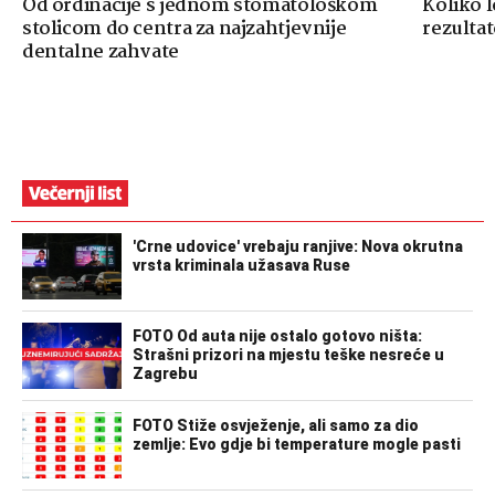
Od ordinacije s jednom stomatološkom
Koliko 
stolicom do centra za najzahtjevnije
rezultat
dentalne zahvate