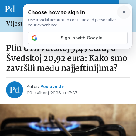
Vijesti /
Europska unija
Plin u Hrvatskoj 5,43 eura, u
Švedskoj 20,92 eura: Kako smo
završili među najjeftinijima?
Autor:
Poslovni.hr
09. svibanj 2026. u 17:37