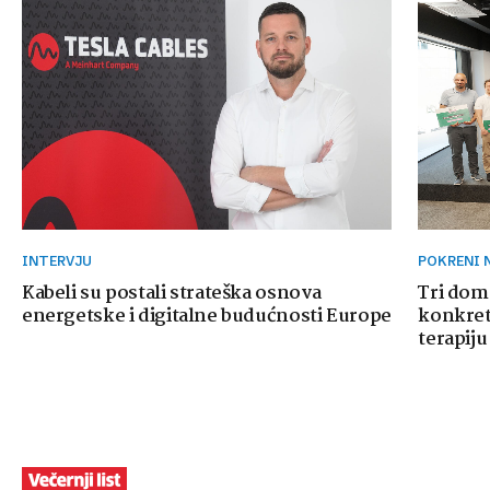
INTERVJU
POKRENI
Kabeli su postali strateška osnova
Tri dom
energetske i digitalne budućnosti Europe
konkretn
terapiju