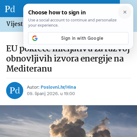
Vijesti /
Europska unija
EU pokreće inicijativu za razvoj
obnovljivih izvora energije na
Mediteranu
Autor:
Poslovni.hr/Hina
09. lipanj 2026. u 19:00