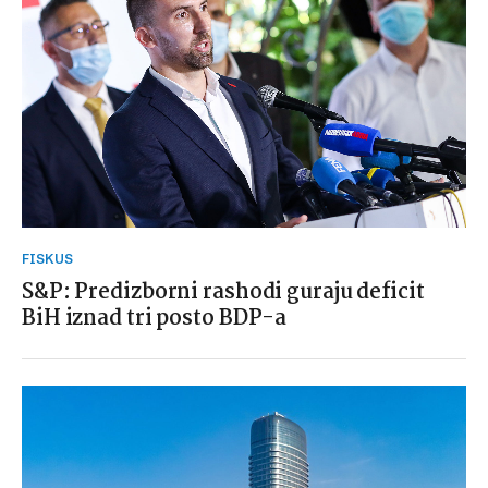
FISKUS
S&P: Predizborni rashodi guraju deficit
BiH iznad tri posto BDP-a