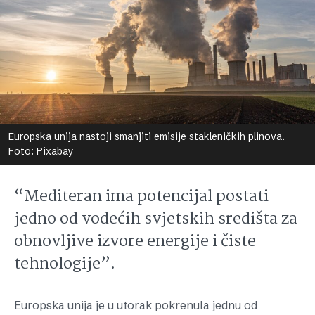
Europska unija nastoji smanjiti emisije stakleničkih plinova.
Foto: Pixabay
“Mediteran ima potencijal postati
jedno od vodećih svjetskih središta za
obnovljive izvore energije i čiste
tehnologije”.
Europska unija je u utorak pokrenula jednu od