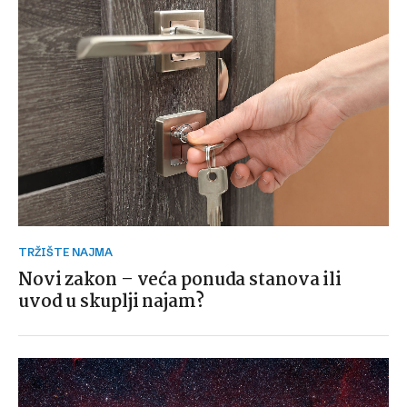
TRŽIŠTE NAJMA
Novi zakon – veća ponuda stanova ili
uvod u skuplji najam?