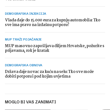
DEMOGRAFSKA INJEKCIJA
Vlada daje do 15.000 eura za kupnju automobila: Tko
sve ima pravo na izdašnu potporu?
MUP TRAŽI POJAČANJE
MUP masovno zapošljava diljem Hrvatske, požurite s
prijavama, rok je kratak
DEMOGRAFSKA OBNOVA
Država daje novac za kuću na selu: Tko sve može
dobiti potporu i pod kojim uvjetima
MOGLO BI VAS ZANIMATI