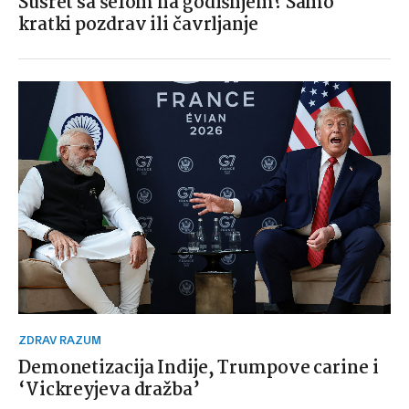
Susret sa šefom na godišnjem? Samo
kratki pozdrav ili čavrljanje
ZDRAV RAZUM
Demonetizacija Indije, Trumpove carine i
‘Vickreyjeva dražba’