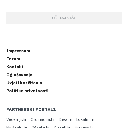
UČITAJ VIŠE
Impressum
Forum
Kontakt
Oglašavanje
Uvjeti korištenja
Politika privatnosti
PARTNERSKI PORTALI:
Vecernji.hr
Ordinacija.hr
Diva.hr
Lokalni.hr
Njuškalo.hr
24sata.hr
Pixsell.hr
Express.hr