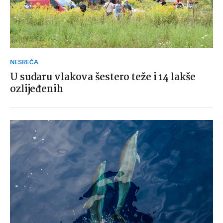
NESREĆA
U sudaru vlakova šestero teže i 14 lakše
ozlijeđenih