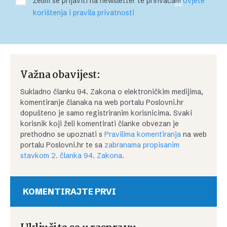
Želim se prijaviti na newsletter te prihvaćam
Uvjete
SE
korištenja i pravila privatnosti
Važna obavijest:
Sukladno članku 94. Zakona o elektroničkim medijima,
komentiranje članaka na web portalu Poslovni.hr
dopušteno je samo registriranim korisnicima. Svaki
korisnik koji želi komentirati članke obvezan je
prethodno se upoznati s
Pravilima komentiranja
na web
portalu Poslovni.hr te sa
zabranama propisanim
stavkom 2. članka 94. Zakona.
KOMENTIRAJTE PRVI