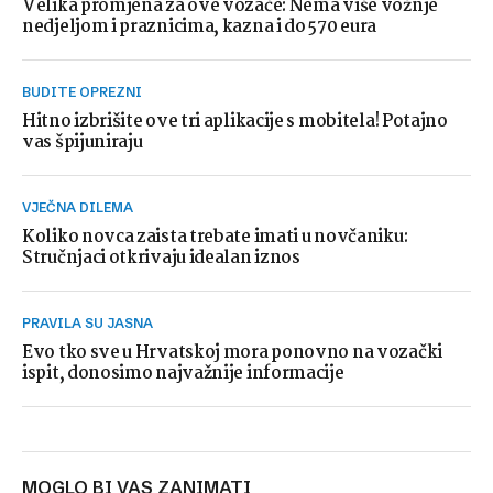
Velika promjena za ove vozače: Nema više vožnje
nedjeljom i praznicima, kazna i do 570 eura
BUDITE OPREZNI
Hitno izbrišite ove tri aplikacije s mobitela! Potajno
vas špijuniraju
VJEČNA DILEMA
Koliko novca zaista trebate imati u novčaniku:
Stručnjaci otkrivaju idealan iznos
PRAVILA SU JASNA
Evo tko sve u Hrvatskoj mora ponovno na vozački
ispit, donosimo najvažnije informacije
MOGLO BI VAS ZANIMATI