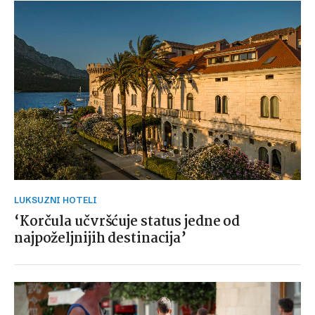
LUKSUZNI HOTELI
‘Korčula učvršćuje status jedne od
najpoželjnijih destinacija’