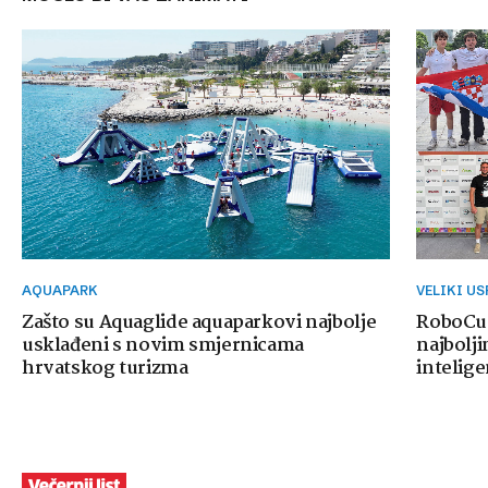
AQUAPARK
VELIKI U
Zašto su Aquaglide aquaparkovi najbolje
RoboCup
usklađeni s novim smjernicama
najbolji
hrvatskog turizma
intelige