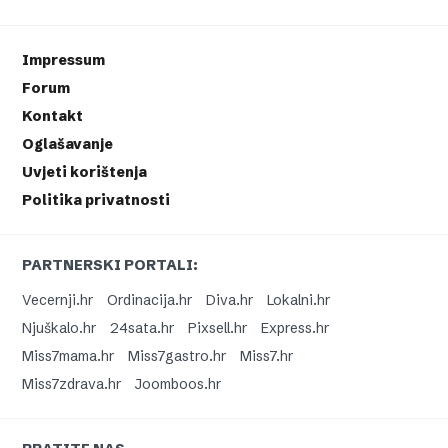
Impressum
Forum
Kontakt
Oglašavanje
Uvjeti korištenja
Politika privatnosti
PARTNERSKI PORTALI:
Vecernji.hr
Ordinacija.hr
Diva.hr
Lokalni.hr
Njuškalo.hr
24sata.hr
Pixsell.hr
Express.hr
Miss7mama.hr
Miss7gastro.hr
Miss7.hr
Miss7zdrava.hr
Joomboos.hr