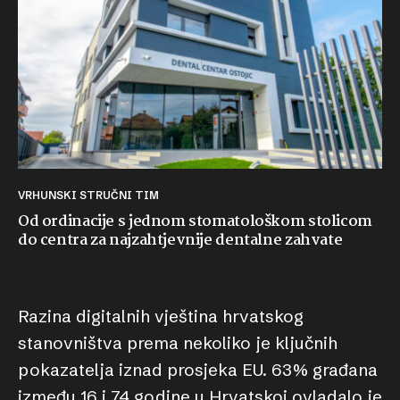
VRHUNSKI STRUČNI TIM
Od ordinacije s jednom stomatološkom stolicom
do centra za najzahtjevnije dentalne zahvate
Razina digitalnih vještina hrvatskog
stanovništva prema nekoliko je ključnih
pokazatelja iznad prosjeka EU. 63% građana
između 16 i 74 godine u Hrvatskoj ovladalo je