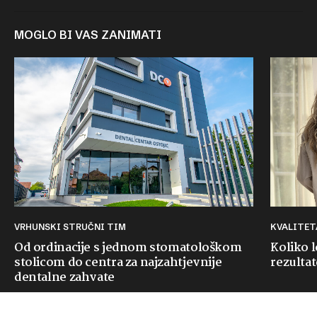
MOGLO BI VAS ZANIMATI
VRHUNSKI STRUČNI TIM
KVALITE
Od ordinacije s jednom stomatološkom
Koliko 
stolicom do centra za najzahtjevnije
rezultat
dentalne zahvate