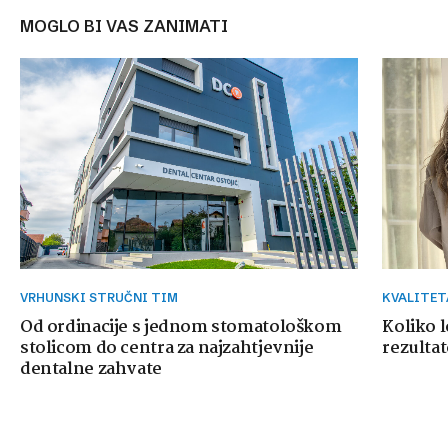
MOGLO BI VAS ZANIMATI
VRHUNSKI STRUČNI TIM
KVALITE
Od ordinacije s jednom stomatološkom
Koliko 
stolicom do centra za najzahtjevnije
rezultat
dentalne zahvate