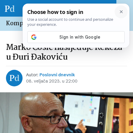
Kompanije /
Domaće
Marko Ćosić nasljeđuje Kekeza
u Đuri Đakoviću
Autor:
Poslovni dnevnik
08. veljača 2023. u 22:00