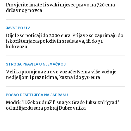
Provjerite imate li svaki mjesec pravo na 720 eura
državnog novca
JAVNI POZIV
Dijele se poticaji do 2000 eura: Prijave se zaprimaju do
iskorištenja raspoloživih sredstava, ili do 31.
kolovoza
STROGA PRAVILA U NJEMAČKOJ
Velika promjena za ove vozače: Nema više vožnje
nedjeljom i praznicima, kazna i do 570 eura
POSAO DESETLJEĆA NA JADRANU
Modrić i Džeko udružili snage: Grade luksuzni ‘grad’
od milijardu eura pokraj Dubrovnika