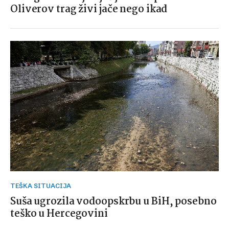
Oliverov trag živi jače nego ikad
TEŠKA SITUACIJA
Suša ugrozila vodoopskrbu u BiH, posebno
teško u Hercegovini