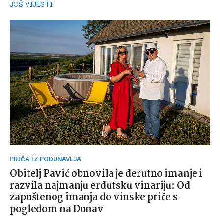
JOŠ VIJESTI
PRIČA IZ PODUNAVLJA
Obitelj Pavić obnovila je derutno imanje i
razvila najmanju erdutsku vinariju: Od
zapuštenog imanja do vinske priče s
pogledom na Dunav