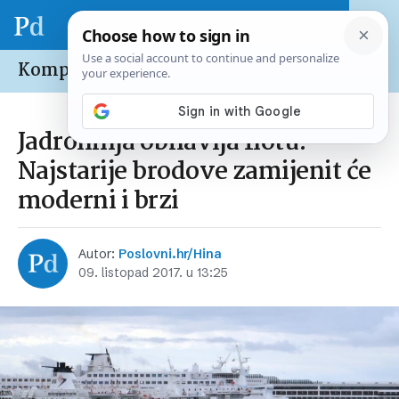
Kompanije /
Domaće
Jadrolinija obnavlja flotu:
Najstarije brodove zamijenit će
moderni i brzi
Autor:
Poslovni.hr/Hina
09. listopad 2017. u 13:25