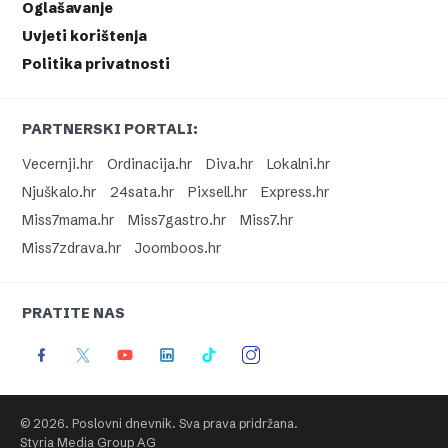
Oglašavanje
Uvjeti korištenja
Politika privatnosti
PARTNERSKI PORTALI:
Vecernji.hr
Ordinacija.hr
Diva.hr
Lokalni.hr
Njuškalo.hr
24sata.hr
Pixsell.hr
Express.hr
Miss7mama.hr
Miss7gastro.hr
Miss7.hr
Miss7zdrava.hr
Joomboos.hr
PRATITE NAS
© 2026. Poslovni dnevnik. Sva prava pridržana.
Styria Media Group AG