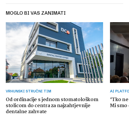
MOGLO BI VAS ZANIMATI
VRHUNSKI STRUČNI TIM
AI PLAT
Od ordinacije s jednom stomatološkom
‘Tko ne
stolicom do centra za najzahtjevnije
Mi smo o
dentalne zahvate