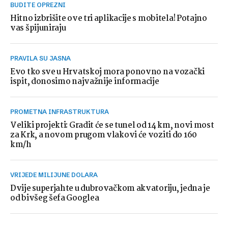
BUDITE OPREZNI
Hitno izbrišite ove tri aplikacije s mobitela! Potajno
vas špijuniraju
PRAVILA SU JASNA
Evo tko sve u Hrvatskoj mora ponovno na vozački
ispit, donosimo najvažnije informacije
PROMETNA INFRASTRUKTURA
Veliki projekti: Gradit će se tunel od 14 km, novi most
za Krk, a novom prugom vlakovi će voziti do 160
km/h
VRIJEDE MILIJUNE DOLARA
Dvije superjahte u dubrovačkom akvatoriju, jedna je
od bivšeg šefa Googlea