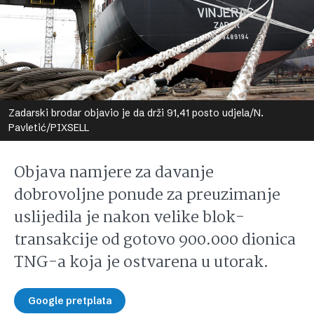
Zadarski brodar objavio je da drži 91,41 posto udjela/N.
Pavletić/PIXSELL
Objava namjere za davanje
dobrovoljne ponude za preuzimanje
uslijedila je nakon velike blok-
transakcije od gotovo 900.000 dionica
TNG-a koja je ostvarena u utorak.
Google pretplata