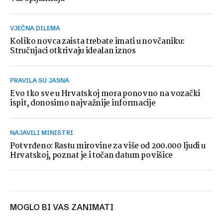
VJEČNA DILEMA
Koliko novca zaista trebate imati u novčaniku:
Stručnjaci otkrivaju idealan iznos
PRAVILA SU JASNA
Evo tko sve u Hrvatskoj mora ponovno na vozački
ispit, donosimo najvažnije informacije
NAJAVILI MINISTRI
Potvrđeno: Rastu mirovine za više od 200.000 ljudi u
Hrvatskoj, poznat je i točan datum povišice
MOGLO BI VAS ZANIMATI