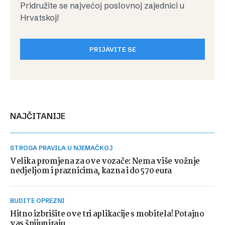
Pridružite se najvećoj poslovnoj zajednici u
Hrvatskoj!
PRIJAVITE SE
NAJČITANIJE
STROGA PRAVILA U NJEMAČKOJ
Velika promjena za ove vozače: Nema više vožnje
nedjeljom i praznicima, kazna i do 570 eura
BUDITE OPREZNI
Hitno izbrišite ove tri aplikacije s mobitela! Potajno
vas špijuniraju