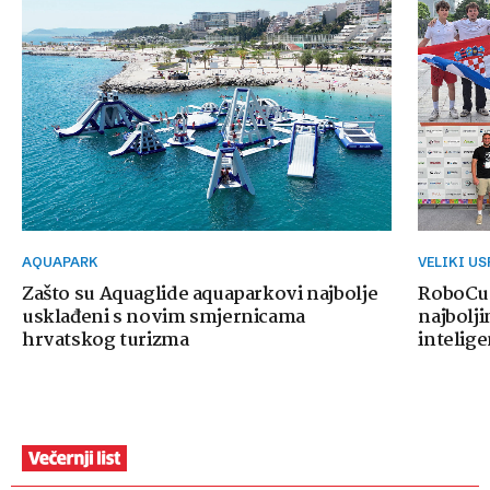
AQUAPARK
VELIKI U
Zašto su Aquaglide aquaparkovi najbolje
RoboCup
usklađeni s novim smjernicama
najbolji
hrvatskog turizma
intelige