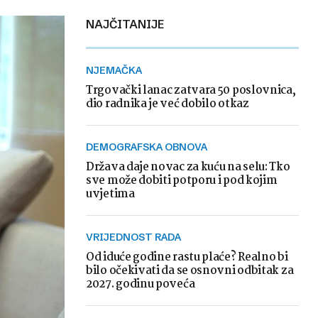
NAJČITANIJE
NJEMAČKA
Trgovački lanac zatvara 50 poslovnica,
dio radnika je već dobilo otkaz
DEMOGRAFSKA OBNOVA
Država daje novac za kuću na selu: Tko
sve može dobiti potporu i pod kojim
uvjetima
VRIJEDNOST RADA
Od iduće godine rastu plaće? Realno bi
bilo očekivati da se osnovni odbitak za
2027. godinu poveća