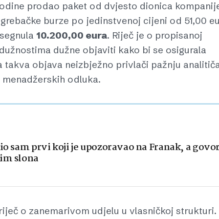
 godine prodao paket od dvjesto dionica kompanij
agrebačke burze po jedinstvenoj cijeni od 51,00 e
osegnula
10.200,00 eura
. Riječ je o propisanoj
 dužnostima dužne objaviti kako bi se osigurala
takva objava neizbježno privlači pažnju analitiča
u menadžerskih odluka.
io sam prvi koji je upozoravao na Franak, a govor
vim slona
 riječ o zanemarivom udjelu u vlasničkoj strukturi.