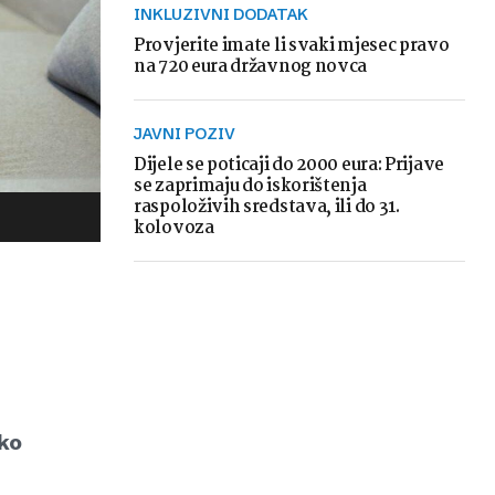
INKLUZIVNI DODATAK
Provjerite imate li svaki mjesec pravo
na 720 eura državnog novca
JAVNI POZIV
Dijele se poticaji do 2000 eura: Prijave
se zaprimaju do iskorištenja
raspoloživih sredstava, ili do 31.
kolovoza
ko