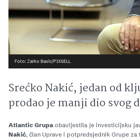
Foto: Zarko Basic/PIXSELL
Srećko Nakić, jedan od klj
prodao je manji dio svog 
Atlantic Grupa
obavijestila je investicijsku j
Nakić
, član Uprave i potpredsjednik Grupe za t