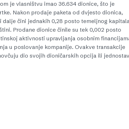
om je vlasništvu imao 36.634 dionice, što je
vrtke. Nakon prodaje paketa od dvjesto dionica,
 dalje čini jednakih 0,28 posto temeljnog kapitala
tini. Prodane dionice činile su tek 0,002 posto
utinskoj aktivnosti upravljanja osobnim financijam
enja u poslovanje kompanije. Ovakve transakcije
včuju dio svojih dioničarskih opcija ili jednosta