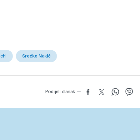
chi
Srećko Nakić
Podijeli članak —