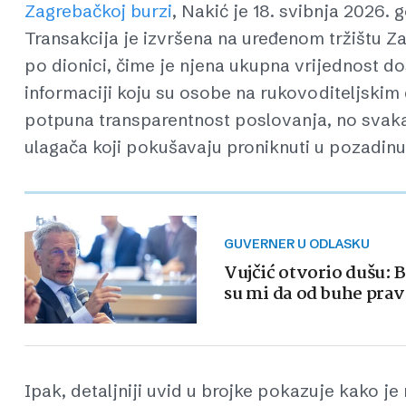
Zagrebačkoj burzi
, Nakić je 18. svibnja 2026.
Transakcija je izvršena na uređenom tržištu Z
po dionici, čime je njena ukupna vrijednost d
informaciji koju su osobe na rukovoditeljskim
potpuna transparentnost poslovanja, no svaka 
ulagača koji pokušavaju proniknuti u pozadin
GUVERNER U ODLASKU
Vujčić otvorio dušu: B
su mi da od buhe pra
Ipak, detaljniji uvid u brojke pokazuje kako je