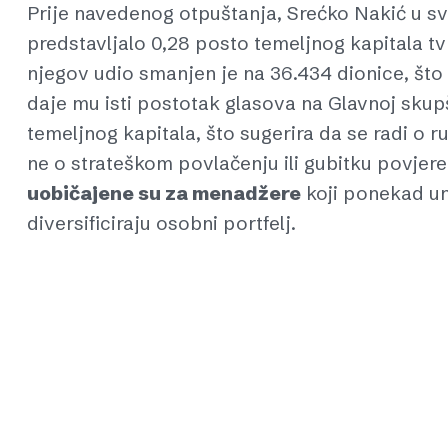
Prije navedenog otpuštanja, Srećko Nakić u sv
predstavljalo 0,28 posto temeljnog kapitala t
njegov udio smanjen je na 36.434 dionice, što i
daje mu isti postotak glasova na Glavnoj skupš
temeljnog kapitala, što sugerira da se radi o r
ne o strateškom povlačenju ili gubitku povjer
uobičajene su za menadžere
koji ponekad uno
diversificiraju osobni portfelj.