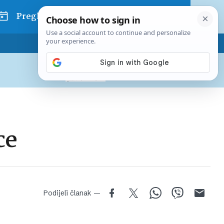
Pregled dana
Pretplatite se na Poslovni
Već od
10 EUR
mjesečno
ce
Podijeli članak —