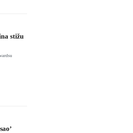
na stižu
Awardsu
osao’