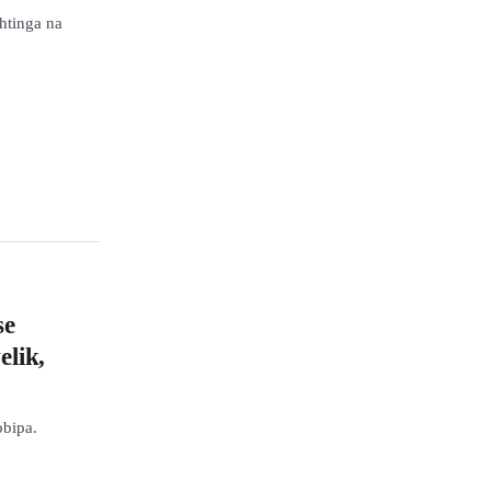
ahtinga na
se
elik,
obipa.