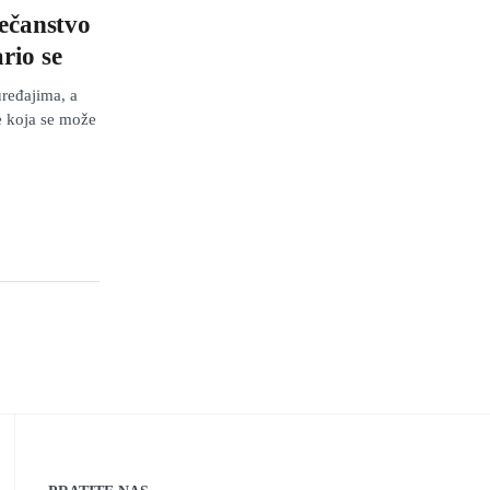
ječanstvo
rio se
uređajima, a
je koja se može