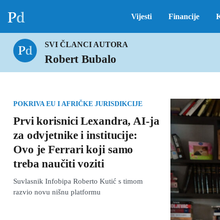
Vijesti
Financije
SVI ČLANCI AUTORA
Robert Bubalo
POKRIVA EU I AFRIČKE JURISDIKCIJE
Prvi korisnici Lexandra, AI-ja
za odvjetnike i institucije:
Ovo je Ferrari koji samo
treba naučiti voziti
Suvlasnik Infobipa Roberto Kutić s timom
razvio novu nišnu platformu