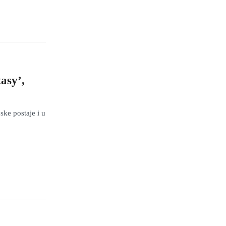
asy’,
ske postaje i u