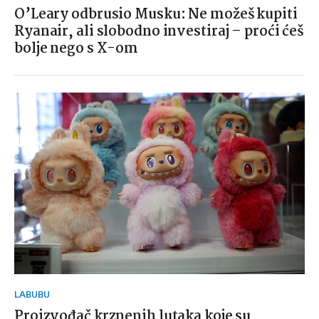
O’Leary odbrusio Musku: Ne možeš kupiti
Ryanair, ali slobodno investiraj – proći ćeš
bolje nego s X-om
LABUBU
Proizvođač krznenih lutaka koje su