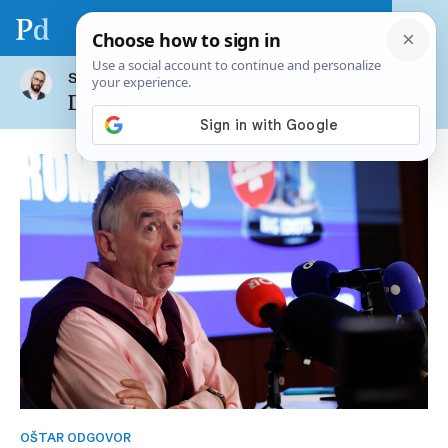
SVI ČLANCI AUTORA
Domagoj Puljizović
OŠTAR ODGOVOR