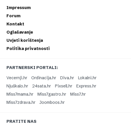
Impressum
Forum
Kontakt
Oglašavanje
Uvjeti korištenja
Politika privatnosti
PARTNERSKI PORTALI:
Vecernji.hr
Ordinacija.hr
Diva.hr
Lokalni.hr
Njuškalo.hr
24sata.hr
Pixsell.hr
Express.hr
Miss7mama.hr
Miss7gastro.hr
Miss7.hr
Miss7zdrava.hr
Joomboos.hr
PRATITE NAS