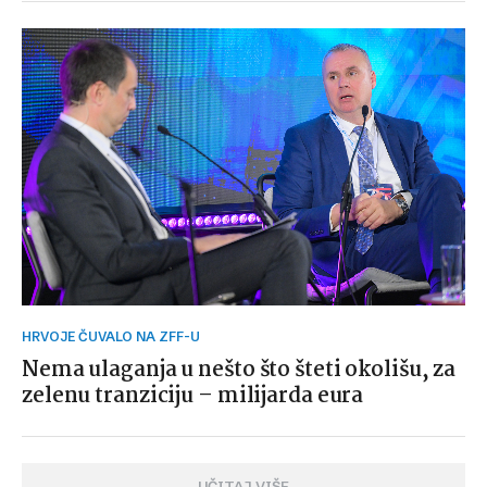
HRVOJE ČUVALO NA ZFF-U
Nema ulaganja u nešto što šteti okolišu, za
zelenu tranziciju – milijarda eura
UČITAJ VIŠE