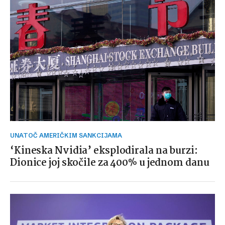
UNATOČ AMERIČKIM SANKCIJAMA
‘Kineska Nvidia’ eksplodirala na burzi:
Dionice joj skočile za 400% u jednom danu