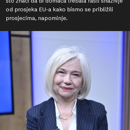
što znači da bi domaća trebala rasti snažnije
od prosjeka EU-a kako bismo se približili
prosjecima, napominje.