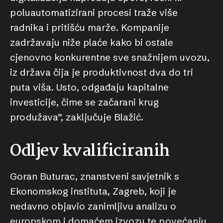
poluautomatizirani procesi traže više
radnika i pritišću marže. Kompanije
zadržavaju niže plaće kako bi ostale
cjenovno konkurentne sve snažnijem uvozu,
iz država čija je produktivnost dva do tri
puta viša. Usto, odgađaju kapitalne
investicije, čime se začarani krug
produžava”, zaključuje Blažić.
Odljev kvalificiranih
Goran Buturac, znanstveni savjetnik s
Ekonomskog instituta, Zagreb, koji je
nedavno objavio zanimljivu analizu o
europskom i domaćem izvozu te povećanju