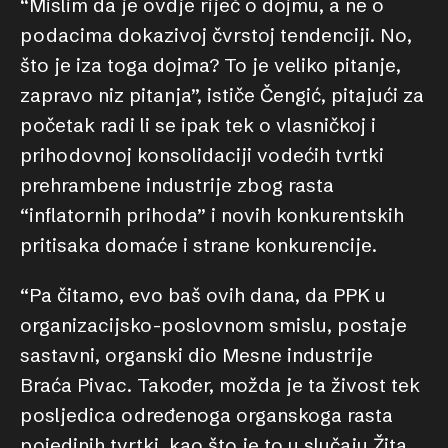
“Mislim da je ovdje riječ o dojmu, a ne o
podacima dokazivoj čvrstoj tendenciji. No,
što je iza toga dojma? To je veliko pitanje,
zapravo niz pitanja”, ističe Čengić, pitajući za
početak radi li se ipak tek o vlasničkoj i
prihodovnoj konsolidaciji vodećih tvrtki
prehrambene industrije zbog rasta
“inflatornih prihoda” i novih konkurentskih
pritisaka domaće i strane konkurencije.
“Pa čitamo, evo baš ovih dana, da PPK u
organizacijsko-poslovnom smislu, postaje
sastavni, organski dio Mesne industrije
Braća Pivac. Također, možda je ta živost tek
posljedica određenoga organskoga rasta
pojedinih tvrtki, kao što je to u slučaju Žita