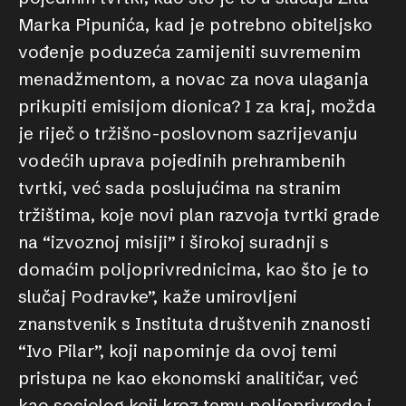
Marka Pipunića, kad je potrebno obiteljsko
vođenje poduzeća zamijeniti suvremenim
menadžmentom, a novac za nova ulaganja
prikupiti emisijom dionica? I za kraj, možda
je riječ o tržišno-poslovnom sazrijevanju
vodećih uprava pojedinih prehrambenih
tvrtki, već sada poslujućima na stranim
tržištima, koje novi plan razvoja tvrtki grade
na “izvoznoj misiji” i širokoj suradnji s
domaćim poljoprivrednicima, kao što je to
slučaj Podravke”, kaže umirovljeni
znanstvenik s Instituta društvenih znanosti
“Ivo Pilar”, koji napominje da ovoj temi
pristupa ne kao ekonomski analitičar, već
kao sociolog koji kroz temu poljoprivrede i