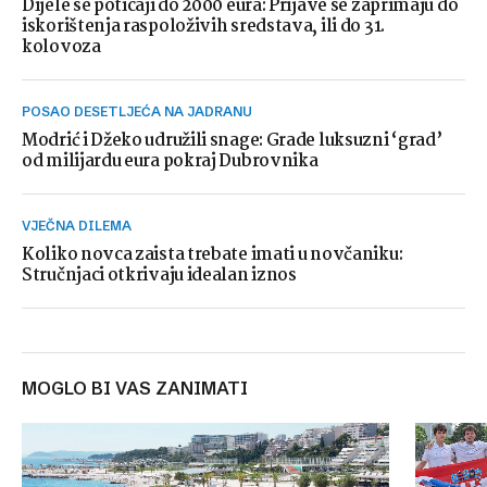
Dijele se poticaji do 2000 eura: Prijave se zaprimaju do
iskorištenja raspoloživih sredstava, ili do 31.
kolovoza
POSAO DESETLJEĆA NA JADRANU
Modrić i Džeko udružili snage: Grade luksuzni ‘grad’
od milijardu eura pokraj Dubrovnika
VJEČNA DILEMA
Koliko novca zaista trebate imati u novčaniku:
Stručnjaci otkrivaju idealan iznos
MOGLO BI VAS ZANIMATI