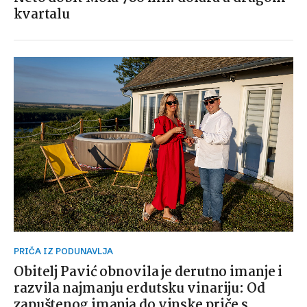
kvartalu
PRIČA IZ PODUNAVLJA
Obitelj Pavić obnovila je derutno imanje i
razvila najmanju erdutsku vinariju: Od
zapuštenog imanja do vinske priče s