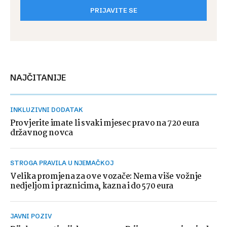
PRIJAVITE SE
NAJČITANIJE
INKLUZIVNI DODATAK
Provjerite imate li svaki mjesec pravo na 720 eura
državnog novca
STROGA PRAVILA U NJEMAČKOJ
Velika promjena za ove vozače: Nema više vožnje
nedjeljom i praznicima, kazna i do 570 eura
JAVNI POZIV