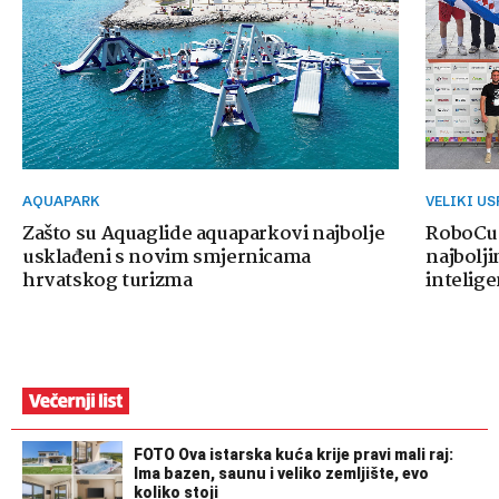
AQUAPARK
VELIKI U
Zašto su Aquaglide aquaparkovi najbolje
RoboCup
usklađeni s novim smjernicama
najbolji
hrvatskog turizma
intelige