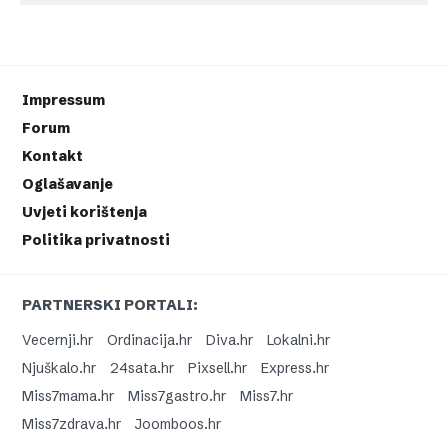
Impressum
Forum
Kontakt
Oglašavanje
Uvjeti korištenja
Politika privatnosti
PARTNERSKI PORTALI:
Vecernji.hr
Ordinacija.hr
Diva.hr
Lokalni.hr
Njuškalo.hr
24sata.hr
Pixsell.hr
Express.hr
Miss7mama.hr
Miss7gastro.hr
Miss7.hr
Miss7zdrava.hr
Joomboos.hr