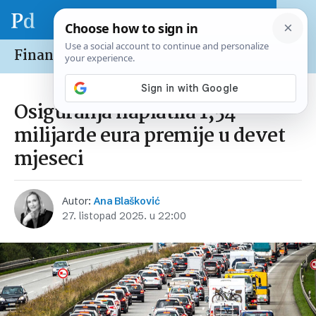
Financije /
Tržišta
Osiguranja naplatila 1,54
milijarde eura premije u devet
mjeseci
Autor:
Ana Blašković
27. listopad 2025. u 22:00