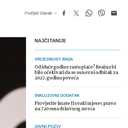
Podijeli članak —
NAJČITANIJE
VRIJEDNOST RADA
Od iduće godine rastu plaće? Realno bi
bilo očekivati da se osnovni odbitak za
2027. godinu poveća
INKLUZIVNI DODATAK
Provjerite imate li svaki mjesec pravo
na 720 eura državnog novca
JAVNI POZIV