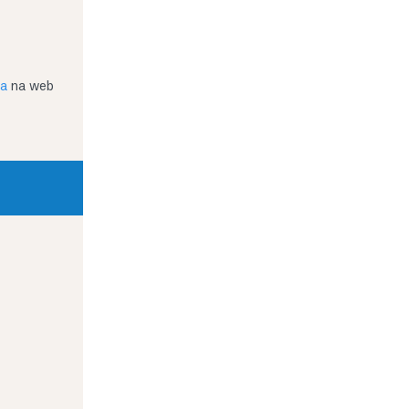
ja
na web