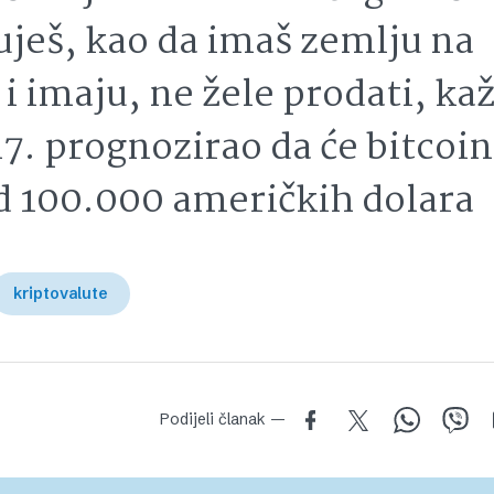
uješ, kao da imaš zemlju na
i imaju, ne žele prodati, ka
17. prognozirao da će bitcoin
od 100.000 američkih dolara
kriptovalute
Podijeli članak —