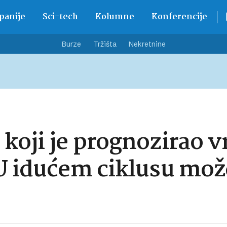
anije
Sci-tech
Kolumne
Konferencije
Burze
Tržišta
Nekretnine
koji je prognozirao v
 U idućem ciklusu mož