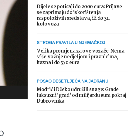
Dijele se poticaji do 2000 eura: Prijave
se zaprimaju do iskorištenja
raspoloživih sredstava, ili do 31.
kolovoza
STROGA PRAVILA U NJEMAČKOJ
Velika promjena za ove vozače: Nema
više vožnje nedjeljom i praznicima,
kazna i do 570 eura
POSAO DESETLJEĆA NA JADRANU
Modrić i Džeko udružili snage: Grade
luksuzni ‘grad’ od milijardu eura pokraj
Dubrovnika
o