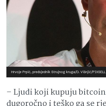
Hrvoje Prpić, predsjednik Strujnog kruga/D. Višnjić/PIXSELL
– Ljudi koji kupuju bitco
dugoročno i teško ga se rj