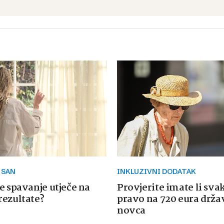
 SAN
INKLUZIVNI DODATAK
e spavanje utječe na
Provjerite imate li sva
rezultate?
pravo na 720 eura drž
novca