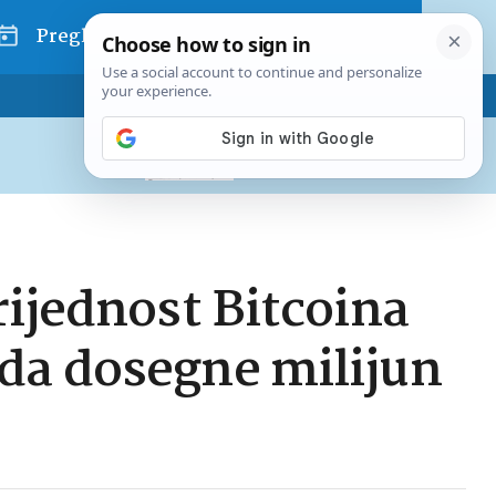
Pregled dana
Pretplatite se na Poslovni
Već od
10 EUR
mjesečno
rijednost Bitcoina
da dosegne milijun