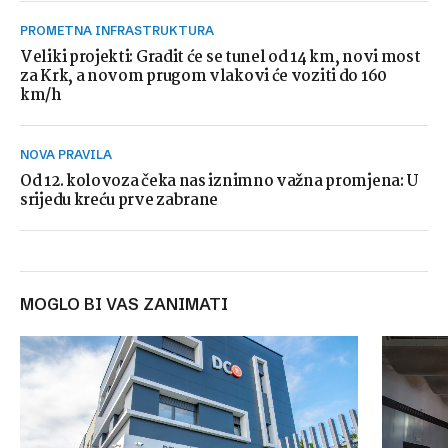
PROMETNA INFRASTRUKTURA
Veliki projekti: Gradit će se tunel od 14 km, novi most
za Krk, a novom prugom vlakovi će voziti do 160
km/h
NOVA PRAVILA
Od 12. kolovoza čeka nas iznimno važna promjena: U
srijedu kreću prve zabrane
MOGLO BI VAS ZANIMATI