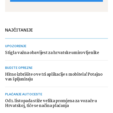
NAJČITANIJE
UPOZORENJE
Stigla važna obavijest za hrvatske umirovljenike
BUDITE OPREZNI
Hitno izbrišite ove tri aplikacije s mobitela! Potajno
vas špijuniraju
PLAĆANJE AUTOCESTE
Od 1. listopada stiže velika promjena za vozače u
Hrvatskoj, tiče se načina plaćanja