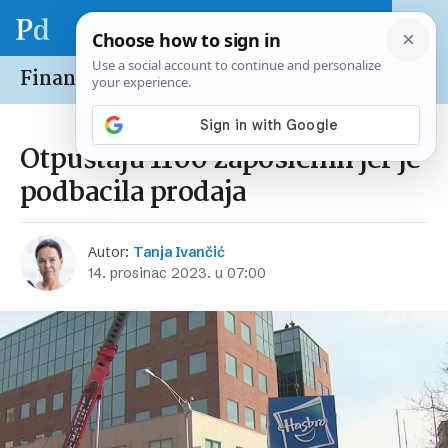
Financije /
Tržišta
Otpuštaju 1100 zaposlenih jer je
podbacila prodaja
Autor:
Tanja Ivančić
14. prosinac 2023. u 07:00