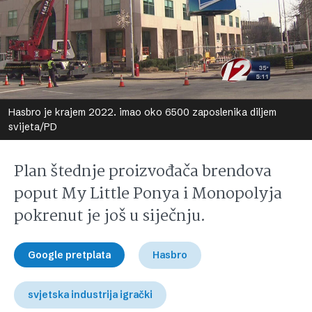
Hasbro je krajem 2022. imao oko 6500 zaposlenika diljem
svijeta/PD
Plan štednje proizvođača brendova
poput My Little Ponya i Monopolyja
pokrenut je još u siječnju.
Google pretplata
Hasbro
svjetska industrija igrački