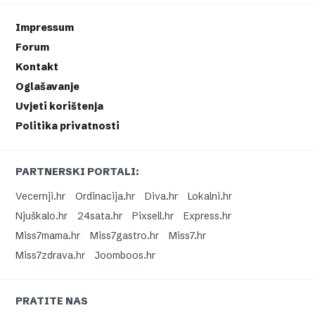
Impressum
Forum
Kontakt
Oglašavanje
Uvjeti korištenja
Politika privatnosti
PARTNERSKI PORTALI:
Vecernji.hr
Ordinacija.hr
Diva.hr
Lokalni.hr
Njuškalo.hr
24sata.hr
Pixsell.hr
Express.hr
Miss7mama.hr
Miss7gastro.hr
Miss7.hr
Miss7zdrava.hr
Joomboos.hr
PRATITE NAS