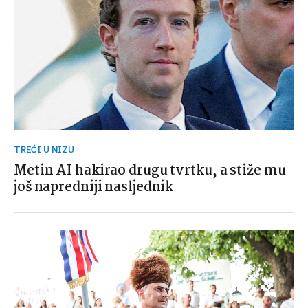
TREĆI U NIZU
Metin AI hakirao drugu tvrtku, a stiže mu
još napredniji nasljednik