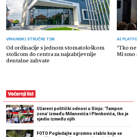
VRHUNSKI STRUČNI TIM
AI PLAT
Od ordinacije s jednom stomatološkom
‘Tko ne
stolicom do centra za najzahtjevnije
Mi smo o
dentalne zahvate