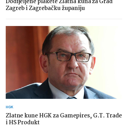
Dodijeljene plakete Zlatna kuna za Grad
Zagreb i Zagrebačku županiju
HGK
Zlatne kune HGK za Gamepires, G.T. Trade
i HS Produkt