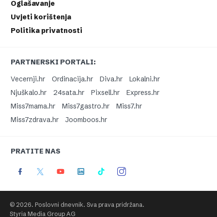
Oglašavanje
Uvjeti korištenja
Politika privatnosti
PARTNERSKI PORTALI:
Vecernji.hr
Ordinacija.hr
Diva.hr
Lokalni.hr
Njuškalo.hr
24sata.hr
Pixsell.hr
Express.hr
Miss7mama.hr
Miss7gastro.hr
Miss7.hr
Miss7zdrava.hr
Joomboos.hr
PRATITE NAS
© 2026. Poslovni dnevnik. Sva prava pridržana.
Styria Media Group AG