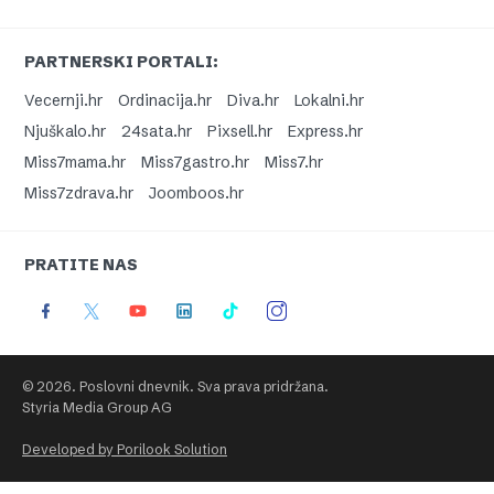
PARTNERSKI PORTALI:
Vecernji.hr
Ordinacija.hr
Diva.hr
Lokalni.hr
Njuškalo.hr
24sata.hr
Pixsell.hr
Express.hr
Miss7mama.hr
Miss7gastro.hr
Miss7.hr
Miss7zdrava.hr
Joomboos.hr
PRATITE NAS
© 2026. Poslovni dnevnik. Sva prava pridržana.
Styria Media Group AG
Developed by Porilook Solution