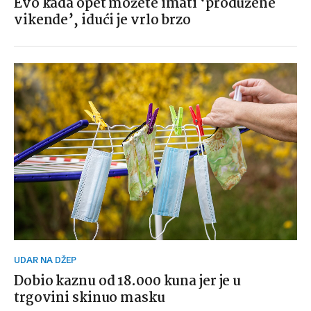
Evo kada opet možete imati ‘produžene
vikende’, idući je vrlo brzo
UDAR NA DŽEP
Dobio kaznu od 18.000 kuna jer je u
trgovini skinuo masku