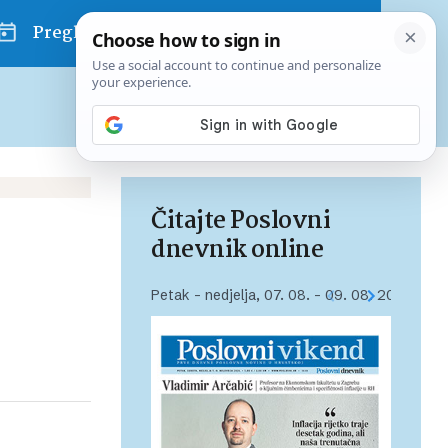
Pregled dana
Pretplatite se na Poslovni
Već od
10 EUR
mjesečno
Čitajte Poslovni
dnevnik online
Petak – nedjelja, 07. 08. – 09. 08. 2026.