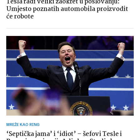
Tesla radi veliki zaokret u poslovanju:
Umjesto poznatih automobila proizvodit
će robote
MREŽE KAO RING
‘Septička jama’ i ‘idiot’ – šefovi Tesle i