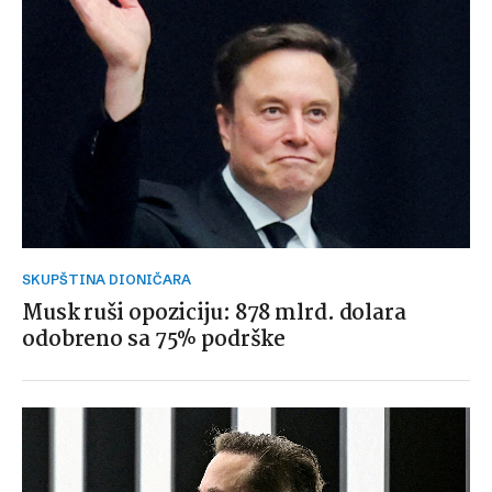
SKUPŠTINA DIONIČARA
Musk ruši opoziciju: 878 mlrd. dolara
odobreno sa 75% podrške