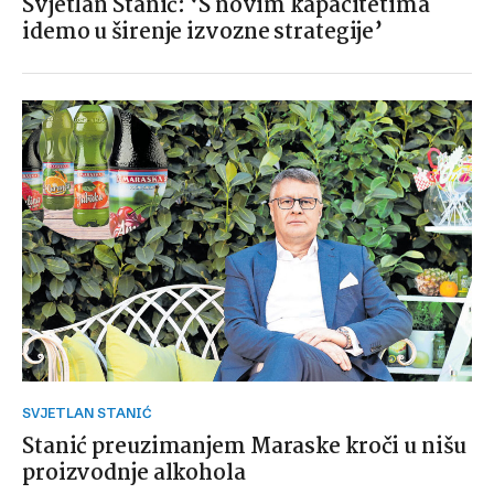
Svjetlan Stanić: ‘S novim kapacitetima
idemo u širenje izvozne strategije’
SVJETLAN STANIĆ
Stanić preuzimanjem Maraske kroči u nišu
proizvodnje alkohola