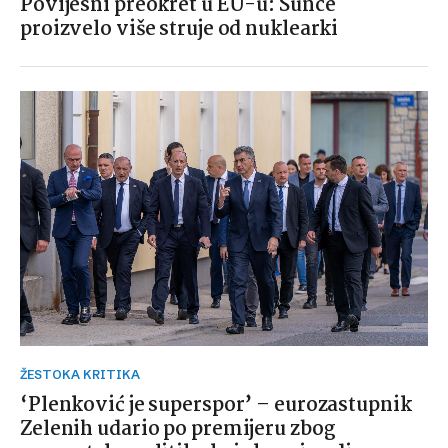
Povijesni preokret u EU-u: Sunce
proizvelo više struje od nuklearki
ŽESTOKA KRITIKA
‘Plenković je superspor’ – eurozastupnik
Zelenih udario po premijeru zbog