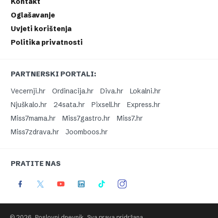
Kontakt
Oglašavanje
Uvjeti korištenja
Politika privatnosti
PARTNERSKI PORTALI:
Vecernji.hr
Ordinacija.hr
Diva.hr
Lokalni.hr
Njuškalo.hr
24sata.hr
Pixsell.hr
Express.hr
Miss7mama.hr
Miss7gastro.hr
Miss7.hr
Miss7zdrava.hr
Joomboos.hr
PRATITE NAS
© 2026. Poslovni dnevnik. Sva prava pridržana.