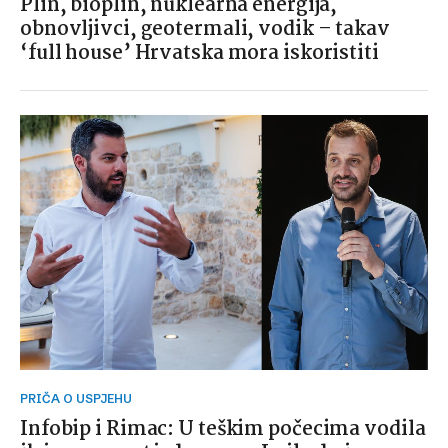
Plin, bioplin, nuklearna energija,
obnovljivci, geotermali, vodik – takav
‘full house’ Hrvatska mora iskoristiti
PRIČA O USPJEHU
Infobip i Rimac: U teškim počecima vodila