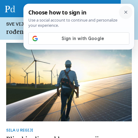
SVE VIJESTI NA TEMU:
rođendanski specijal PD
SILA U REGIJI