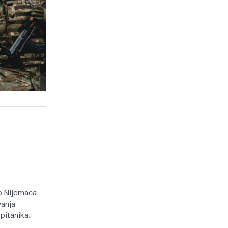
o Nijemaca
vanja
pitanika.