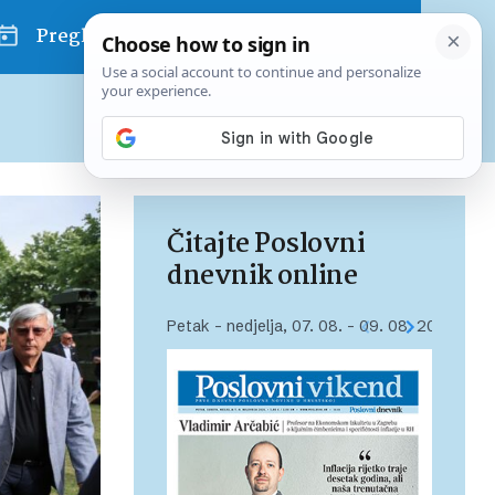
Pregled dana
Pretplatite se na Poslovni
Već od
10 EUR
mjesečno
Čitajte Poslovni
dnevnik online
Petak – nedjelja, 07. 08. – 09. 08. 2026.