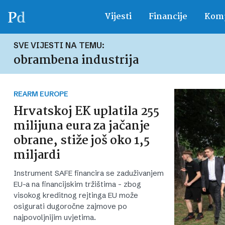
Vijesti
Financije
Komp
SVE VIJESTI NA TEMU:
obrambena industrija
REARM EUROPE
Hrvatskoj EK uplatila 255
milijuna eura za jačanje
obrane, stiže još oko 1,5
miljardi
Instrument SAFE financira se zaduživanjem
EU-a na financijskim tržištima - zbog
visokog kreditnog rejtinga EU može
osigurati dugoročne zajmove po
najpovoljnijim uvjetima.