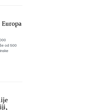
 Europa
.000
iše od 500
vinske
ije
ji,