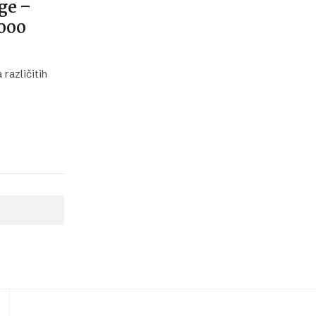
ge –
.000
različitih