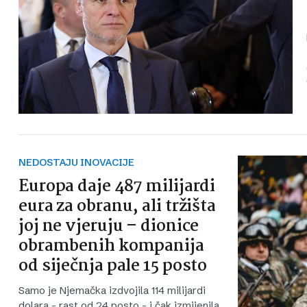
NEDOSTAJU INOVACIJE
Europa daje 487 milijardi
eura za obranu, ali tržišta
joj ne vjeruju – dionice
obrambenih kompanija
od siječnja pale 15 posto
Samo je Njemačka izdvojila 114 milijardi
dolara - rast od 24 posto - i čak izmijenila