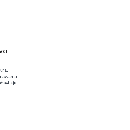
ivo
ura,
državama
bavljaju