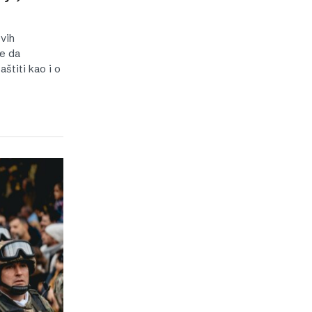
ovih
te da
aštiti kao i o