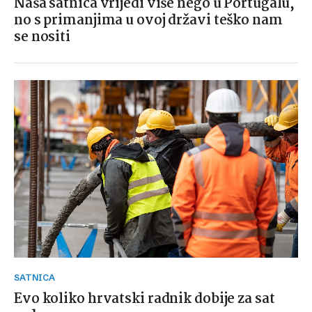
Naša satnica vrijedi više nego u Portugalu,
no s primanjima u ovoj državi teško nam
se nositi
SATNICA
Evo koliko hrvatski radnik dobije za sat