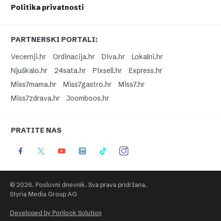
Politika privatnosti
PARTNERSKI PORTALI:
Vecernji.hr
Ordinacija.hr
Diva.hr
Lokalni.hr
Njuškalo.hr
24sata.hr
Pixsell.hr
Express.hr
Miss7mama.hr
Miss7gastro.hr
Miss7.hr
Miss7zdrava.hr
Joomboos.hr
PRATITE NAS
© 2026. Poslovni dnevnik. Sva prava pridržana.
Styria Media Group AG
Developed by Porilook Solution