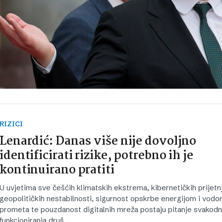
RIZICI
Lenardić: Danas više nije dovoljno
identificirati rizike, potrebno ih je
kontinuirano pratiti
U uvjetima sve češćih klimatskih ekstrema, kibernetičkih prijetnj
geopolitičkih nestabilnosti, sigurnost opskrbe energijom i vodo
prometa te pouzdanost digitalnih mreža postaju pitanje svakod
funkcioniranja druš…