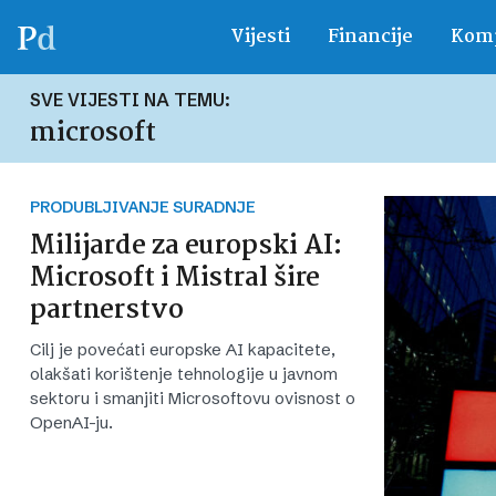
Vijesti
Financije
Komp
SVE VIJESTI NA TEMU:
microsoft
PRODUBLJIVANJE SURADNJE
Milijarde za europski AI:
Microsoft i Mistral šire
partnerstvo
Cilj je povećati europske AI kapacitete,
olakšati korištenje tehnologije u javnom
sektoru i smanjiti Microsoftovu ovisnost o
OpenAI-ju.