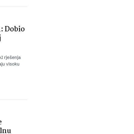
u: Dobio
j
I rješenja
aju visoku
e
alnu