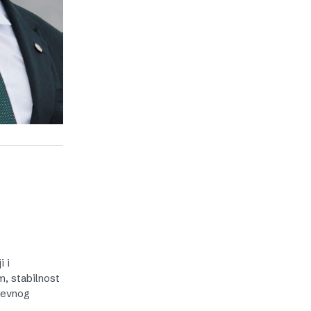
i i
m, stabilnost
nevnog