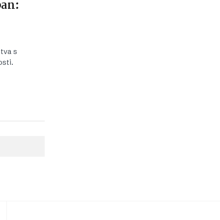
pan:
stva s
sti.