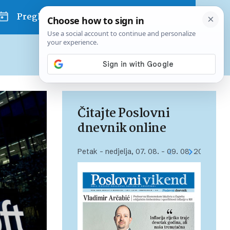
Pregled dana
Pretplatite se na Poslovni
Već od
10 EUR
mjesečno
Čitajte Poslovni
dnevnik online
Petak – nedjelja, 07. 08. – 09. 08. 2026.