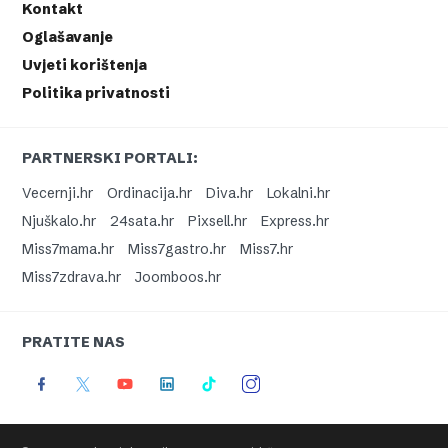
Kontakt
Oglašavanje
Uvjeti korištenja
Politika privatnosti
PARTNERSKI PORTALI:
Vecernji.hr
Ordinacija.hr
Diva.hr
Lokalni.hr
Njuškalo.hr
24sata.hr
Pixsell.hr
Express.hr
Miss7mama.hr
Miss7gastro.hr
Miss7.hr
Miss7zdrava.hr
Joomboos.hr
PRATITE NAS