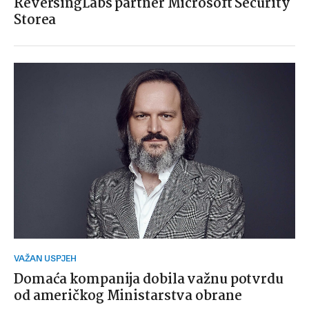
ReversingLabs partner Microsoft Security
Storea
VAŽAN USPJEH
Domaća kompanija dobila važnu potvrdu
od američkog Ministarstva obrane