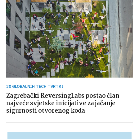
20 GLOBALNIH TECH TVRTKI
Zagrebački ReversingLabs postao član
najveće svjetske inicijative za jačanje
sigurnosti otvorenog koda