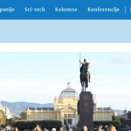
anije
Sci-tech
Kolumne
Konferencije