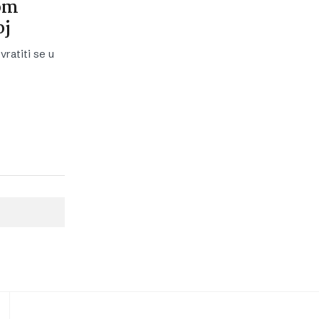
vom
oj
vratiti se u