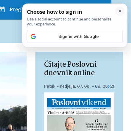
Pregled dana
Pretplatite se na Poslovni
Već od
10 EUR
mjesečno
Čitajte Poslovni
dnevnik online
Petak – nedjelja, 07. 08. – 09. 08. 2026.