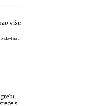
irao više
 trendovima u
Zagrebu
kreće s