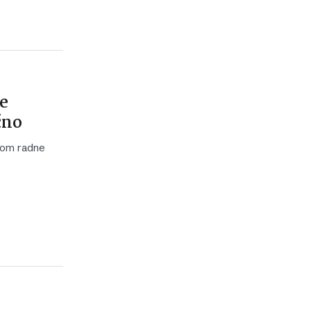
je
čno
tkom radne