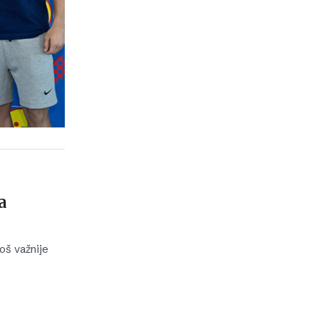
a
oš važnije