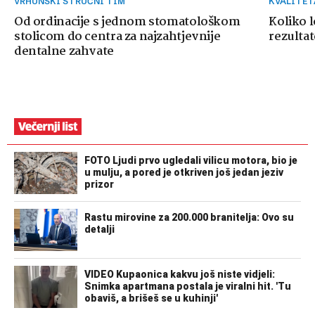
VRHUNSKI STRUČNI TIM
KVALITE
Od ordinacije s jednom stomatološkom
Koliko 
stolicom do centra za najzahtjevnije
rezultat
dentalne zahvate