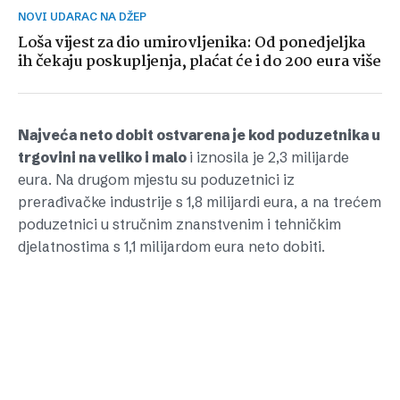
NOVI UDARAC NA DŽEP
Loša vijest za dio umirovljenika: Od ponedjeljka
ih čekaju poskupljenja, plaćat će i do 200 eura više
Najveća neto dobit ostvarena je kod poduzetnika u
trgovini na veliko i malo
i iznosila je 2,3 milijarde
eura. Na drugom mjestu su poduzetnici iz
prerađivačke industrije s 1,8 milijardi eura, a na trećem
poduzetnici u stručnim znanstvenim i tehničkim
djelatnostima s 1,1 milijardom eura neto dobiti.