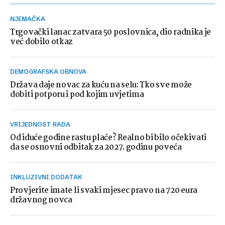
NJEMAČKA
Trgovački lanac zatvara 50 poslovnica, dio radnika je
već dobilo otkaz
DEMOGRAFSKA OBNOVA
Država daje novac za kuću na selu: Tko sve može
dobiti potporu i pod kojim uvjetima
VRIJEDNOST RADA
Od iduće godine rastu plaće? Realno bi bilo očekivati
da se osnovni odbitak za 2027. godinu poveća
INKLUZIVNI DODATAK
Provjerite imate li svaki mjesec pravo na 720 eura
državnog novca