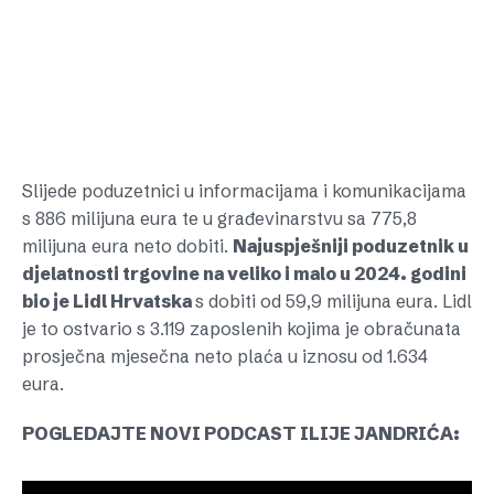
Slijede poduzetnici u informacijama i komunikacijama
s 886 milijuna eura te u građevinarstvu sa 775,8
milijuna eura neto dobiti.
Najuspješniji poduzetnik u
djelatnosti trgovine na veliko i malo u 2024. godini
bio je Lidl Hrvatska
s dobiti od 59,9 milijuna eura. Lidl
je to ostvario s 3.119 zaposlenih kojima je obračunata
prosječna mjesečna neto plaća u iznosu od 1.634
eura.
POGLEDAJTE NOVI PODCAST ILIJE JANDRIĆA: