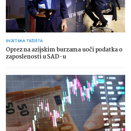
SVJETSKA TRŽIŠTA
Oprez na azijskim burzama uoči podatka o
zaposlenosti u SAD-u