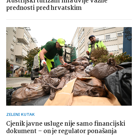
Austrijski turizam ima dvije važne
prednosti pred hrvatskim
ZELENI KUTAK
Cjenik javne usluge nije samo financijski
dokument – on je regulator ponašanja