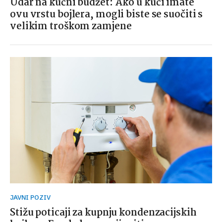
Udar na kućni budžet: Ako u kući imate
ovu vrstu bojlera, mogli biste se suočiti s
velikim troškom zamjene
JAVNI POZIV
Stižu poticaji za kupnju kondenzacijskih