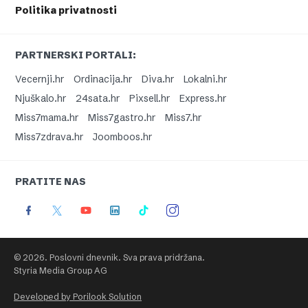
Politika privatnosti
PARTNERSKI PORTALI:
Vecernji.hr
Ordinacija.hr
Diva.hr
Lokalni.hr
Njuškalo.hr
24sata.hr
Pixsell.hr
Express.hr
Miss7mama.hr
Miss7gastro.hr
Miss7.hr
Miss7zdrava.hr
Joomboos.hr
PRATITE NAS
© 2026. Poslovni dnevnik. Sva prava pridržana.
Styria Media Group AG
Developed by Porilook Solution