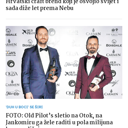
Hrvatski craft brend koji je osvojio svijet i
sada diže let prema Nebu
'DUH U BOCI' SE ŠIRI
FOTO: Old Pilot’s sletio na Otok, na
Jankomiru ga žele raditi u pola milijuna