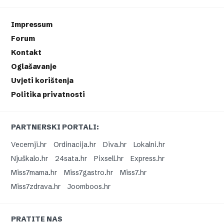
Impressum
Forum
Kontakt
Oglašavanje
Uvjeti korištenja
Politika privatnosti
PARTNERSKI PORTALI:
Vecernji.hr
Ordinacija.hr
Diva.hr
Lokalni.hr
Njuškalo.hr
24sata.hr
Pixsell.hr
Express.hr
Miss7mama.hr
Miss7gastro.hr
Miss7.hr
Miss7zdrava.hr
Joomboos.hr
PRATITE NAS