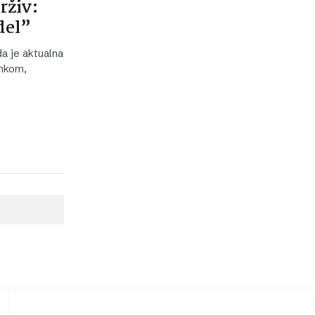
rživ:
del”
da je aktualna
ankom,