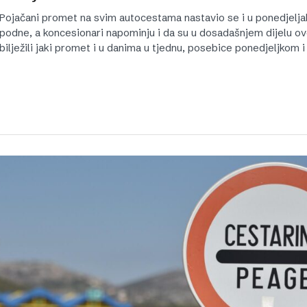
Pojačani promet na svim autocestama nastavio se i u ponedjeljak
podne, a koncesionari napominju i da su u dosadašnjem dijelu ov
bilježili jaki promet i u danima u tjednu, posebice ponedjeljkom 