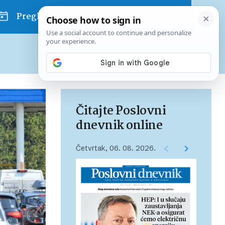
Pregled dana
Pretplatite se na Poslovni
Već od
10 EUR
mjesečno
Čitajte Poslovni
dnevnik online
Četvrtak, 06. 08. 2026.