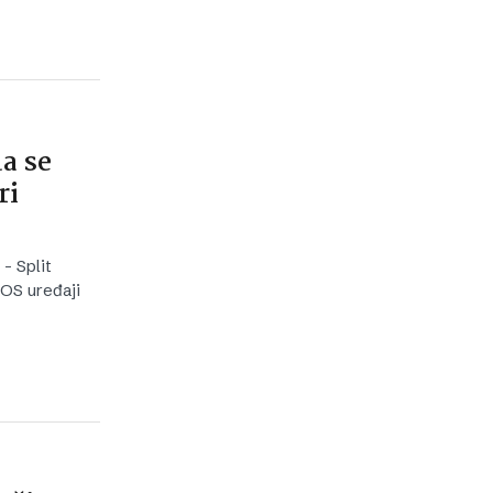
a se
ri
- Split
POS uređaji