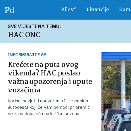
Vijesti
Financije
Komp
SVE VIJESTI NA TEMU:
HAC ONC
INFORMIRAJTE SE
Krećete na puta ovog
vikenda? HAC poslao
važna upozorenja i upute
vozačima
Korisni savjeti i upozorenja iz Hrvatskih
autocesta koji će vam pomoći pripremiti
se za nadolazeću turističku sezonu.