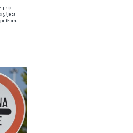
 prije
og ljeta
i petkom.