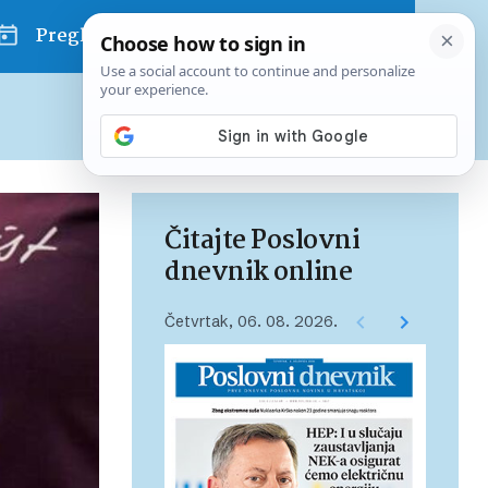
Pregled dana
Pretplatite se na Poslovni
Već od
10 EUR
mjesečno
Čitajte Poslovni
dnevnik online
Četvrtak, 06. 08. 2026.