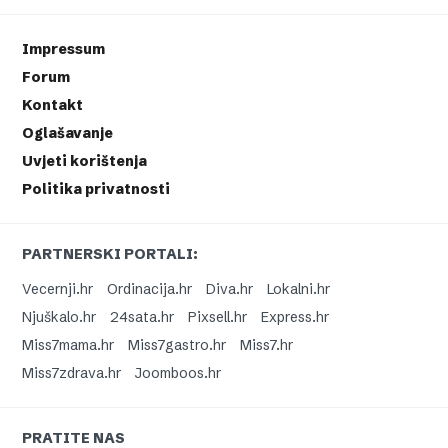
Impressum
Forum
Kontakt
Oglašavanje
Uvjeti korištenja
Politika privatnosti
PARTNERSKI PORTALI:
Vecernji.hr
Ordinacija.hr
Diva.hr
Lokalni.hr
Njuškalo.hr
24sata.hr
Pixsell.hr
Express.hr
Miss7mama.hr
Miss7gastro.hr
Miss7.hr
Miss7zdrava.hr
Joomboos.hr
PRATITE NAS