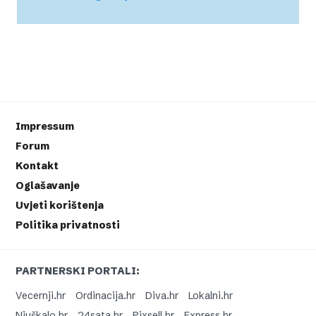
Impressum
Forum
Kontakt
Oglašavanje
Uvjeti korištenja
Politika privatnosti
PARTNERSKI PORTALI:
Vecernji.hr
Ordinacija.hr
Diva.hr
Lokalni.hr
Njuškalo.hr
24sata.hr
Pixsell.hr
Express.hr