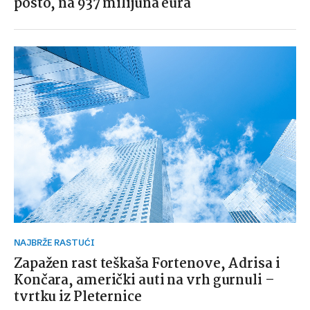
posto, na 937 milijuna eura
NAJBRŽE RASTUĆI
Zapažen rast teškaša Fortenove, Adrisa i
Končara, američki auti na vrh gurnuli –
tvrtku iz Pleternice