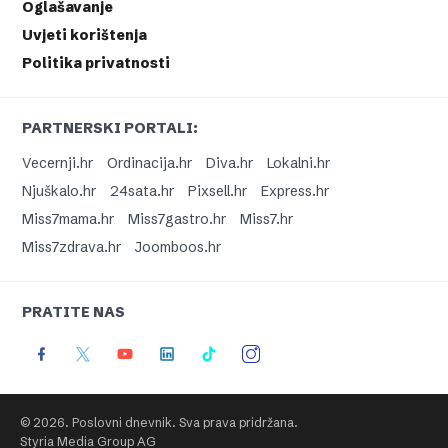
Oglašavanje
Uvjeti korištenja
Politika privatnosti
PARTNERSKI PORTALI:
Vecernji.hr
Ordinacija.hr
Diva.hr
Lokalni.hr
Njuškalo.hr
24sata.hr
Pixsell.hr
Express.hr
Miss7mama.hr
Miss7gastro.hr
Miss7.hr
Miss7zdrava.hr
Joomboos.hr
PRATITE NAS
© 2026. Poslovni dnevnik. Sva prava pridržana.
Styria Media Group AG