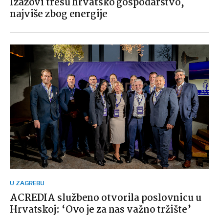
Izazovi tresu hrvatsko gospodarstvo,
najviše zbog energije
U ZAGREBU
ACREDIA službeno otvorila poslovnicu u
Hrvatskoj: ‘Ovo je za nas važno tržište’