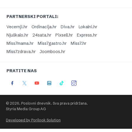
PARTNERSKI PORTALI:
Vecernji.hr
Ordinacija.hr
Diva.hr
Lokalni.hr
Njuškalo.hr
24sata.hr
Pixsell.hr
Express.hr
Miss7mama.hr
Miss7gastro.hr
Miss7.hr
Miss7zdrava.hr
Joomboos.hr
PRATITE NAS
© 2026. Poslovni dnevnik. Sva prava pridržana.
Styria Media Group AG
Developed by Porilook Solution