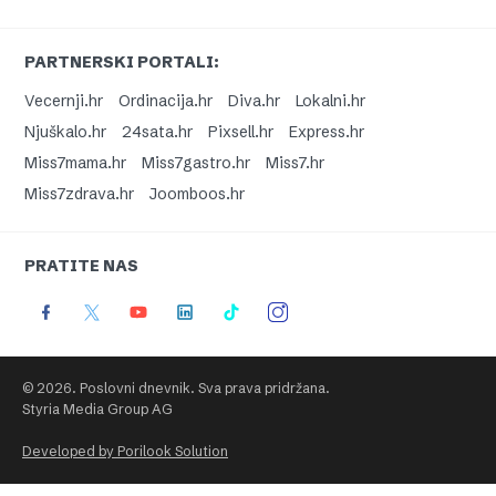
PARTNERSKI PORTALI:
Vecernji.hr
Ordinacija.hr
Diva.hr
Lokalni.hr
Njuškalo.hr
24sata.hr
Pixsell.hr
Express.hr
Miss7mama.hr
Miss7gastro.hr
Miss7.hr
Miss7zdrava.hr
Joomboos.hr
PRATITE NAS
© 2026. Poslovni dnevnik. Sva prava pridržana.
Styria Media Group AG
Developed by Porilook Solution