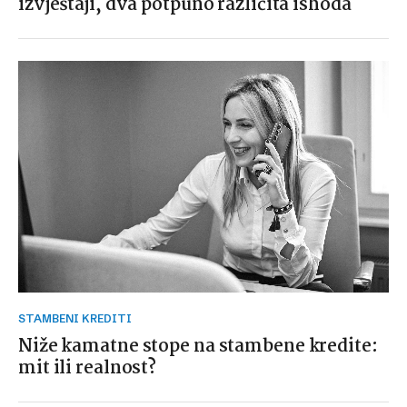
izvještaji, dva potpuno različita ishoda
STAMBENI KREDITI
Niže kamatne stope na stambene kredite:
mit ili realnost?