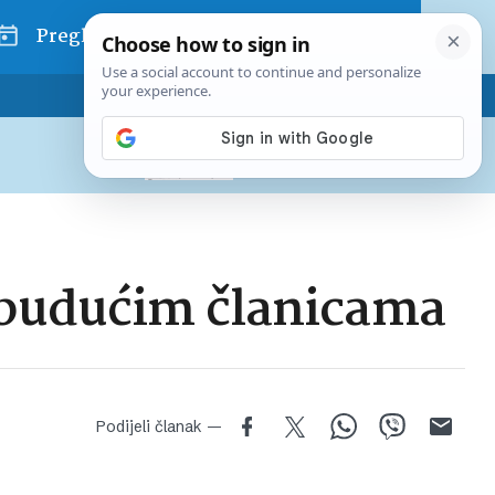
Pregled dana
Pretplatite se na Poslovni
Već od
10 EUR
mjesečno
a budućim članicama
Podijeli članak —