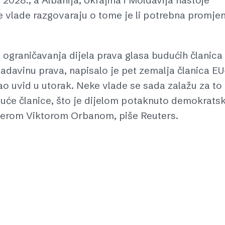
 2028., a Albanija, Ukrajina i Moldavija nastoje
 vlade razgovaraju o tome je li potrebna promje
 ograničavanja dijela prava glasa budućih članica
ladavinu prava, napisalo je pet zemalja članica EU
o uvid u utorak. Neke vlade se sada zalažu za to
duće članice, što je dijelom potaknuto demokrats
erom Viktorom Orbanom, piše Reuters.