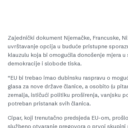
Zajednički dokument Njemačke, Francuske, Ni
uvrštavanje opcija u buduće pristupne sporazu
klauzulu koja bi omogućila donošenje mjera u
demokracije i slobode tiska.
“EU bi trebao imao dubinsku raspravu o mogućn
glasa za nove države članice, a osobito (u pita
zemalja, ističući politiku proširenja, vanjsku 
potreban pristanak svih članica.
Cipar, koji trenutačno predsjeda EU-om, prošl
službeno otvaranje pregovora o prvoj skupini 