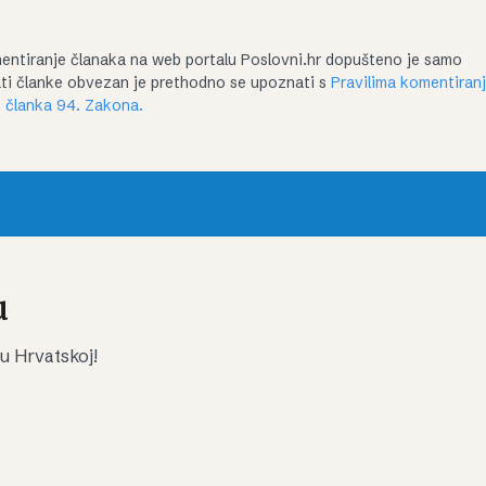
entiranje članaka na web portalu Poslovni.hr dopušteno je samo
irati članke obvezan je prethodno se upoznati s
Pravilima komentiran
 članka 94. Zakona.
u
 u Hrvatskoj!