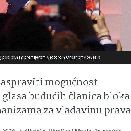
j pod bivšim premijerom Viktorom Orbanom/Reuters
 raspraviti mogućnost
 glasa budućih članica bloka 
ehanizama za vladavinu prava