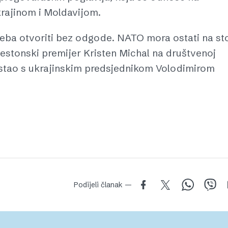
krajinom i Moldavijom.
 treba otvoriti bez odgode. NATO mora ostati na st
 estonski premijer Kristen Michal na društvenoj
sastao s ukrajinskim predsjednikom Volodimirom
Podijeli članak —