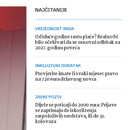
NAJČITANIJE
VRIJEDNOST RADA
Od iduće godine rastu plaće? Realno bi
bilo očekivati da se osnovni odbitak za
2027. godinu poveća
INKLUZIVNI DODATAK
Provjerite imate li svaki mjesec pravo
na 720 eura državnog novca
JAVNI POZIV
Dijele se poticaji do 2000 eura: Prijave
se zaprimaju do iskorištenja
raspoloživih sredstava, ili do 31.
kolovoza