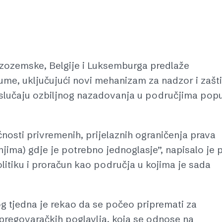
zozemske, Belgije i Luksemburga predlaže
me, uključujući novi mehanizam za nadzor i zašt
 slučaju ozbiljnog nazadovanja u područjima pop
osti privremenih, prijelaznih ograničenja prava
njima) gdje je potrebno jednoglasje”, napisalo je 
politiku i proračun kao područja u kojima je sada
og tjedna je rekao da se počeo pripremati za
pregovaračkih poglavlja, koja se odnose na