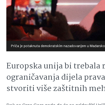
Priča je potaknuta demokratskim nazadovanjem u Mađarsko
Europska unija bi trebala
ograničavanja dijela prava
stvoriti više zaštitnih m