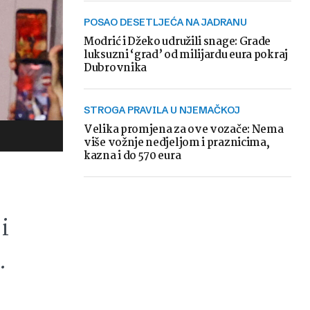
POSAO DESETLJEĆA NA JADRANU
Modrić i Džeko udružili snage: Grade
luksuzni ‘grad’ od milijardu eura pokraj
Dubrovnika
STROGA PRAVILA U NJEMAČKOJ
Velika promjena za ove vozače: Nema
više vožnje nedjeljom i praznicima,
kazna i do 570 eura
i
.