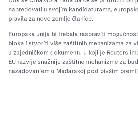
Dok se Crna Gora nada da će se pridružiti Uniji
napredovati u svojim kandidaturama, europske
pravila za nove zemlje članice.
Europska unija bi trebala raspraviti mogućnost
bloka i stvoriti više zaštitnih mehanizama za v
u zajedničkom dokumentu u koji je Reuters ima
EU razvije snažnije zaštitne mehanizme za bu
nazadovanjem u Mađarskoj pod bivšim premij