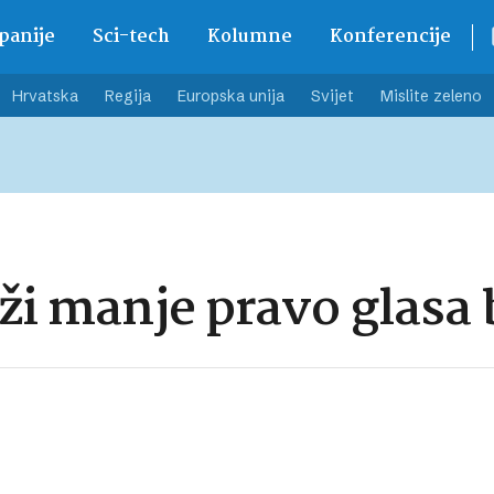
anije
Sci-tech
Kolumne
Konferencije
Hrvatska
Regija
Europska unija
Svijet
Mislite zeleno
aži manje pravo glas