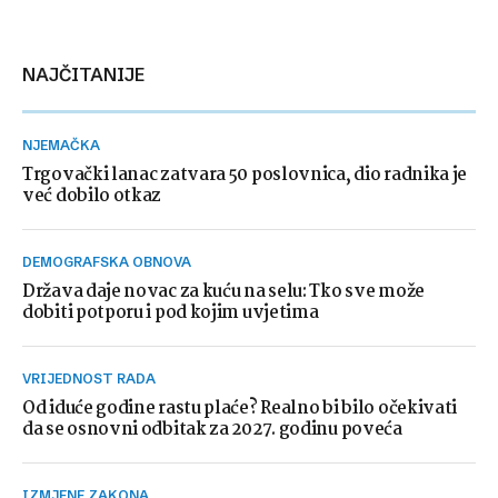
NAJČITANIJE
NJEMAČKA
Trgovački lanac zatvara 50 poslovnica, dio radnika je
već dobilo otkaz
DEMOGRAFSKA OBNOVA
Država daje novac za kuću na selu: Tko sve može
dobiti potporu i pod kojim uvjetima
VRIJEDNOST RADA
Od iduće godine rastu plaće? Realno bi bilo očekivati
da se osnovni odbitak za 2027. godinu poveća
IZMJENE ZAKONA