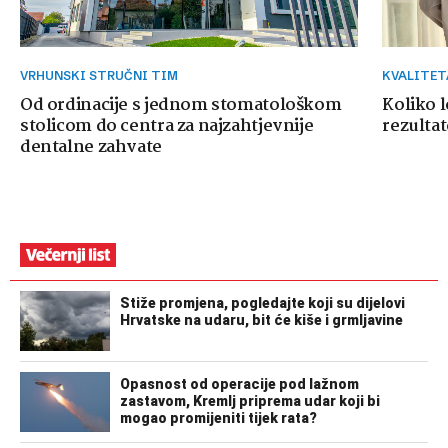
VRHUNSKI STRUČNI TIM
KVALITE
Od ordinacije s jednom stomatološkom
Koliko 
stolicom do centra za najzahtjevnije
rezultat
dentalne zahvate