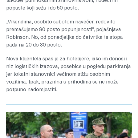
također puni lokalnim stanovništvom, nudeći im
popuste koji sežu i do 50 posto.
„Vikendima, osobito subotom navečer, redovito
premašujemo 90 posto popunjenosti”, pojašnjava
Robinson. No, od ponedjeljka do četvrtka ta stopa
pada na 20 do 30 posto.
Nova klijentela spas je za hotelijere, iako im donosi i
niz logističkih izazova, posebice u pogledu parkiranja
jer lokalni stanovnici većinom stižu osobnim
vozilima. Ipak, praznina u prihodima se ne može
potpuno nadomjestiti.