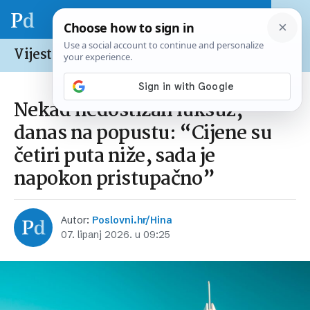
Vijesti /
Svijet
Nekad nedostižan luksuz,
danas na popustu: “Cijene su
četiri puta niže, sada je
napokon pristupačno”
Autor:
Poslovni.hr/Hina
07. lipanj 2026. u 09:25