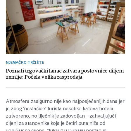
NJEMAČKO TRŽIŠTE
Poznati trgovački lanac zatvara poslovnice diljem
zemlje: Počela velika rasprodaja
Atmosfera zasigurno nije kao najposjećenijih dana jer
je zbog ‘nestašice’ turista nekoliko katova hotela
zatvoreno, no liječnik je zadovoljan – zahvaljujući
cijeni za stanovnike koja je četiri puta niža od
uobičajene cijene, “luksuz u Dubaiju postao je