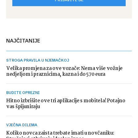
NAJČITANIJE
STROGA PRAVILA U NJEMAČKOJ
Velika promjena za ove vozače: Nema više vožnje
nedjeljom i praznicima, kazna i do 570 eura
BUDITE OPREZNI
Hitno izbrišite ove tri aplikacije s mobitela! Potajno
vas špijuniraju
VJEČNA DILEMA
Koliko novca zaista trebate imati u novčaniku: