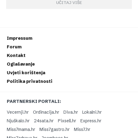
UČITAJ VIŠE
Impressum
Forum
Kontakt
Oglašavanje
Uvjeti korištenja
Politika privatnosti
PARTNERSKI PORTALI:
Vecernji.hr
Ordinacija.hr
Diva.hr
Lokalni.hr
Njuškalo.hr
24sata.hr
Pixsell.hr
Express.hr
Miss7mama.hr
Miss7gastro.hr
Miss7.hr