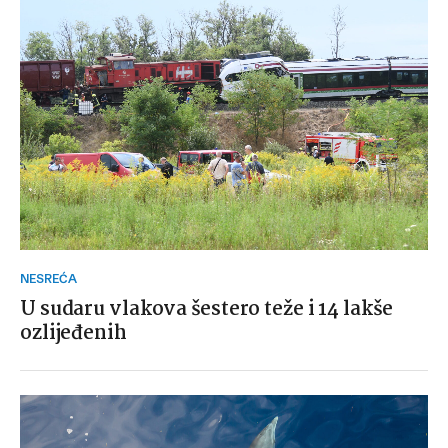
NESREĆA
U sudaru vlakova šestero teže i 14 lakše
ozlijeđenih