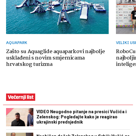
AQUAPARK
VELIKI U
Zašto su Aquaglide aquaparkovi najbolje
RoboCup
usklađeni s novim smjernicama
najbolji
hrvatskog turizma
intelige