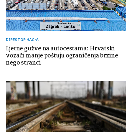
DIREKTOR HAC-A
Ljetne gužve na autocestama: Hrvatski
vozači manje poštuju ograničenja brzine
nego stranci