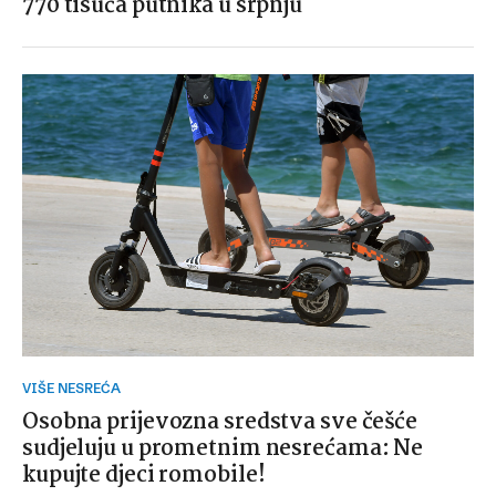
770 tisuća putnika u srpnju
VIŠE NESREĆA
Osobna prijevozna sredstva sve češće
sudjeluju u prometnim nesrećama: Ne
kupujte djeci romobile!