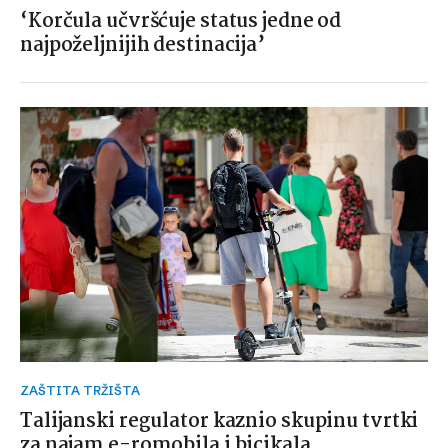
‘Korčula učvršćuje status jedne od
najpoželjnijih destinacija’
ZAŠTITA TRŽIŠTA
Talijanski regulator kaznio skupinu tvrtki
za najam e-romobila i bicikala