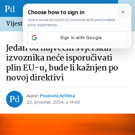
Vijesti /
Svijet
Jedan od najvećih svjetskih
izvoznika neće isporučivati
plin EU-u, bude li kažnjen po
novoj direktivi
Autor:
Poslovni.hr/Hina
22. prosinac 2024. u 14:58