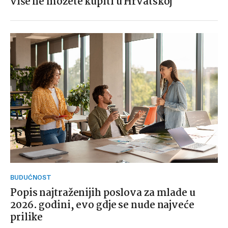
više ne možete kupiti u Hrvatskoj
BUDUĆNOST
Popis najtraženijih poslova za mlade u
2026. godini, evo gdje se nude najveće
prilike