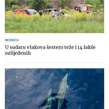
NESREĆA
U sudaru vlakova šestero teže i 14 lakše
ozlijeđenih