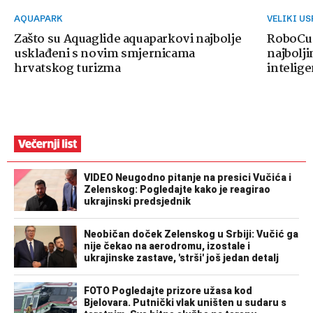
AQUAPARK
VELIKI U
Zašto su Aquaglide aquaparkovi najbolje
RoboCup
usklađeni s novim smjernicama
najbolji
hrvatskog turizma
intelige