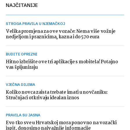
NAJČITANIJE
STROGA PRAVILA U NJEMAČKOJ
Velika promjena za ove vozače: Nema više vožnje
nedjeljom i praznicima, kazna i do 570 eura
BUDITE OPREZNI
Hitno izbrišite ove tri aplikacije s mobitela! Potajno
vas špijuniraju
VJEČNA DILEMA
Koliko novca zaista trebate imati u novčaniku:
Stručnjaci otkrivaju idealan iznos
PRAVILA SU JASNA
Evo tko sve u Hrvatskoj mora ponovno na vozački
ispit, donosimo najvažnije informacije