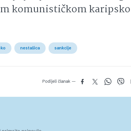
tom komunističkom karipsk
eko
nestašica
sankcije
Podijeli članak —
 primajte najnovije