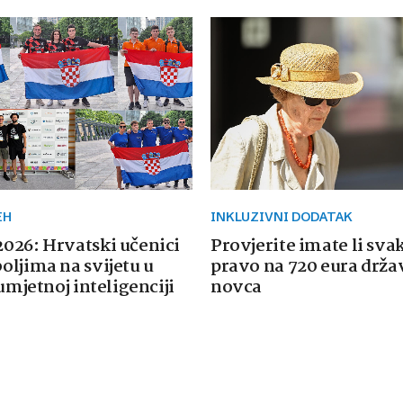
EH
INKLUZIVNI DODATAK
026: Hrvatski učenici
Provjerite imate li sva
oljima na svijetu u
pravo na 720 eura drž
 umjetnoj inteligenciji
novca