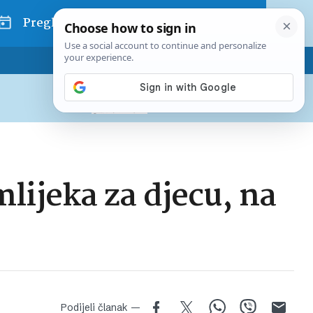
Pregled dana
Pretplatite se na Poslovni
Već od
10 EUR
mjesečno
lijeka za djecu, na
Podijeli članak —