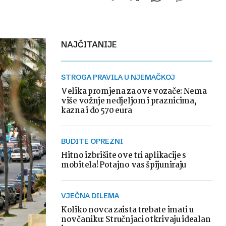
NAJČITANIJE
STROGA PRAVILA U NJEMAČKOJ
Velika promjena za ove vozače: Nema
više vožnje nedjeljom i praznicima,
kazna i do 570 eura
BUDITE OPREZNI
Hitno izbrišite ove tri aplikacije s
mobitela! Potajno vas špijuniraju
VJEČNA DILEMA
Koliko novca zaista trebate imati u
novčaniku: Stručnjaci otkrivaju idealan