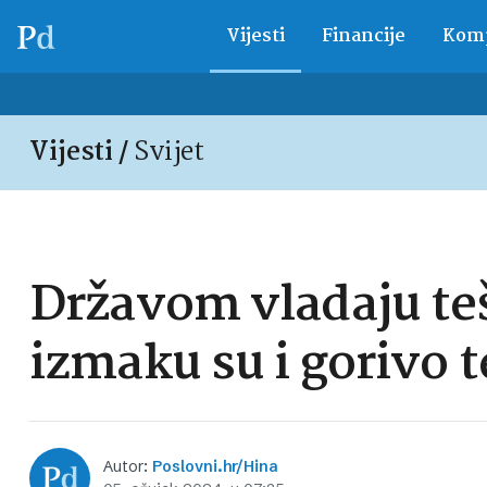
Vijesti
Financije
Komp
Vijesti /
Svijet
Državom vladaju teš
izmaku su i gorivo t
Autor:
Poslovni.hr/Hina