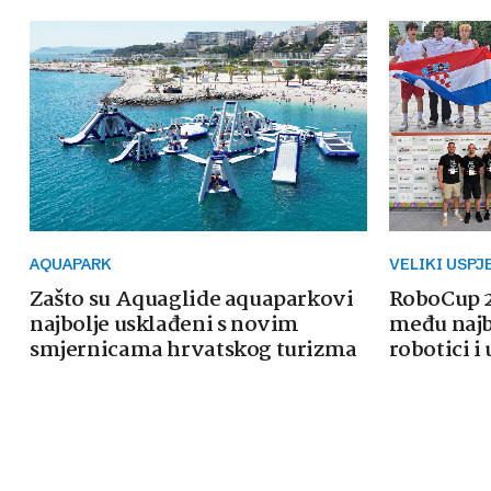
AQUAPARK
VELIKI USPJ
Zašto su Aquaglide aquaparkovi
RoboCup 2
najbolje usklađeni s novim
među najb
smjernicama hrvatskog turizma
robotici i