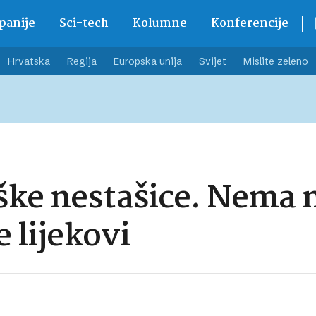
anije
Sci-tech
Kolumne
Konferencije
Hrvatska
Regija
Europska unija
Svijet
Mislite zeleno
ke nestašice. Nema m
e lijekovi