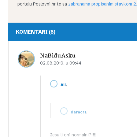
portalu Poslovni.hr te sa
zabranama propisanim stavkom 2.
KOMENTARI (5)
NaBiduAsku
02.08.2019. u 09:44
,
All
,
darac11
Jesu li oni normalni?!!!!