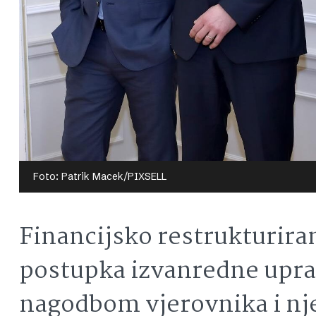
Foto: Patrik Macek/PIXSELL
Financijsko restrukturira
postupka izvanredne uprav
nagodbom vjerovnika i n