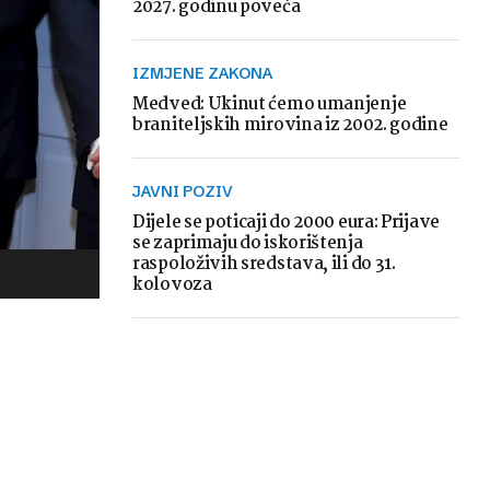
2027. godinu poveća
IZMJENE ZAKONA
Medved: Ukinut ćemo umanjenje
braniteljskih mirovina iz 2002. godine
JAVNI POZIV
Dijele se poticaji do 2000 eura: Prijave
se zaprimaju do iskorištenja
raspoloživih sredstava, ili do 31.
kolovoza