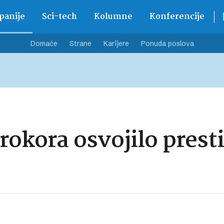
anije
Sci-tech
Kolumne
Konferencije
Domaće
Strane
Karijere
Ponuda poslova
grokora osvojilo pre