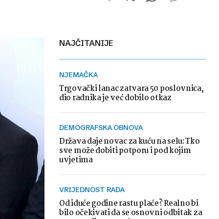
NAJČITANIJE
NJEMAČKA
Trgovački lanac zatvara 50 poslovnica,
dio radnika je već dobilo otkaz
DEMOGRAFSKA OBNOVA
Država daje novac za kuću na selu: Tko
sve može dobiti potporu i pod kojim
uvjetima
VRIJEDNOST RADA
Od iduće godine rastu plaće? Realno bi
bilo očekivati da se osnovni odbitak za