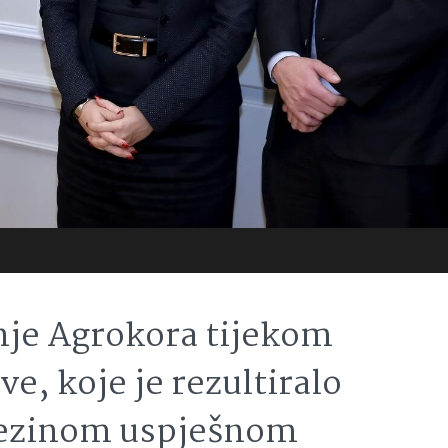
nje Agrokora tijekom
e, koje je rezultiralo
jezinom uspješnom