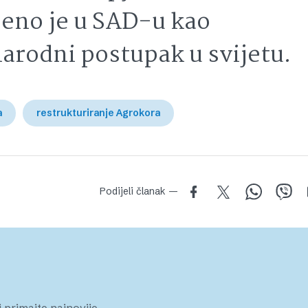
eno je u SAD-u kao
arodni postupak u svijetu.
a
restrukturiranje Agrokora
Podijeli članak —
 primajte najnovije