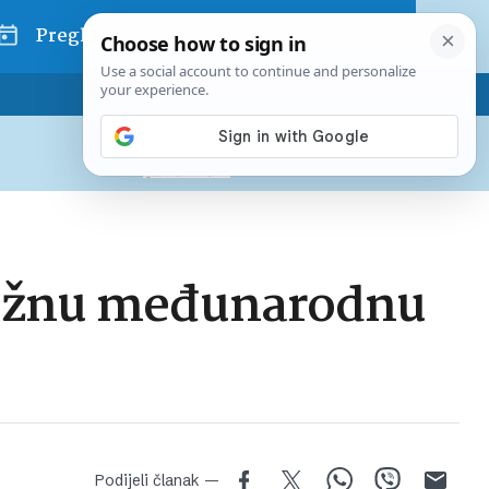
Pregled dana
Pretplatite se na Poslovni
Već od
10 EUR
mjesečno
stižnu međunarodnu
Podijeli članak —