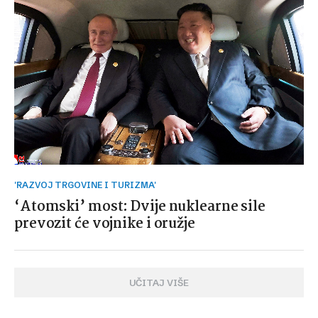
'RAZVOJ TRGOVINE I TURIZMA'
‘Atomski’ most: Dvije nuklearne sile
prevozit će vojnike i oružje
UČITAJ VIŠE