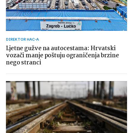
DIREKTOR HAC-A
Ljetne gužve na autocestama: Hrvatski
vozači manje poštuju ograničenja brzine
nego stranci