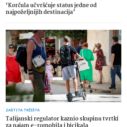
‘Korčula učvršćuje status jedne od
najpoželjnijih destinacija’
ZAŠTITA TRŽIŠTA
Talijanski regulator kaznio skupinu tvrtki
za najam e-romobila i bicikala