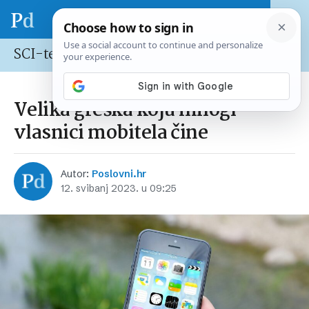
SCI-tech
Velika greška koju mnogi
vlasnici mobitela čine
Autor:
Poslovni.hr
12. svibanj 2023. u 09:25