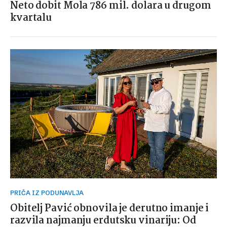
Neto dobit Mola 786 mil. dolara u drugom
kvartalu
PRIČA IZ PODUNAVLJA
Obitelj Pavić obnovila je derutno imanje i
razvila najmanju erdutsku vinariju: Od