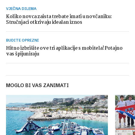
VJEČNA DILEMA
Koliko novca zaista trebate imati u novčaniku:
Stručnjaci otkrivaju idealan iznos
BUDITE OPREZNI
Hitno izbrišite ove tri aplikacije s mobitela! Potajno
vas špijuniraju
MOGLO BI VAS ZANIMATI