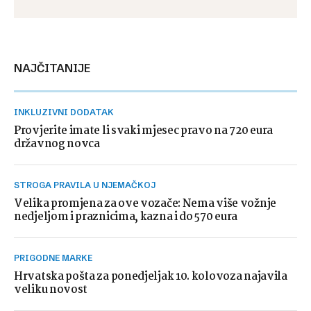
NAJČITANIJE
INKLUZIVNI DODATAK
Provjerite imate li svaki mjesec pravo na 720 eura
državnog novca
STROGA PRAVILA U NJEMAČKOJ
Velika promjena za ove vozače: Nema više vožnje
nedjeljom i praznicima, kazna i do 570 eura
PRIGODNE MARKE
Hrvatska pošta za ponedjeljak 10. kolovoza najavila
veliku novost