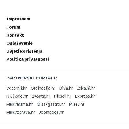
Impressum
Forum
Kontakt
Oglašavanje
Uvjeti korištenja
Politika privatnosti
PARTNERSKI PORTALI:
Vecernji.hr
Ordinacija.hr
Diva.hr
Lokalni.hr
Njuškalo.hr
24sata.hr
Pixsell.hr
Express.hr
Miss7mama.hr
Miss7gastro.hr
Miss7.hr
Miss7zdrava.hr
Joomboos.hr