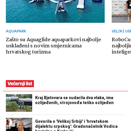
AQUAPARK
VELIKI U
Zašto su Aquaglide aquaparkovi najbolje
RoboCup
usklađeni s novim smjernicama
najbolji
hrvatskog turizma
intelige