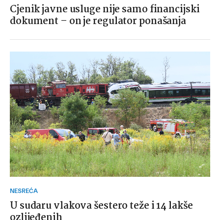
Cjenik javne usluge nije samo financijski
dokument – on je regulator ponašanja
NESREĆA
U sudaru vlakova šestero teže i 14 lakše
ozlijeđenih