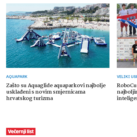
AQUAPARK
VELIKI U
Zašto su Aquaglide aquaparkovi najbolje
RoboCup
usklađeni s novim smjernicama
najbolji
hrvatskog turizma
intelige