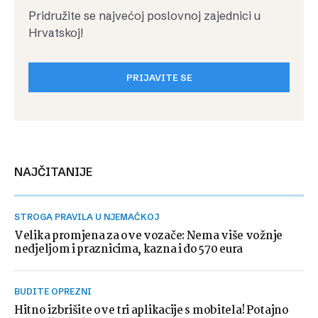
Pridružite se najvećoj poslovnoj zajednici u
Hrvatskoj!
PRIJAVITE SE
NAJČITANIJE
STROGA PRAVILA U NJEMAČKOJ
Velika promjena za ove vozače: Nema više vožnje
nedjeljom i praznicima, kazna i do 570 eura
BUDITE OPREZNI
Hitno izbrišite ove tri aplikacije s mobitela! Potajno