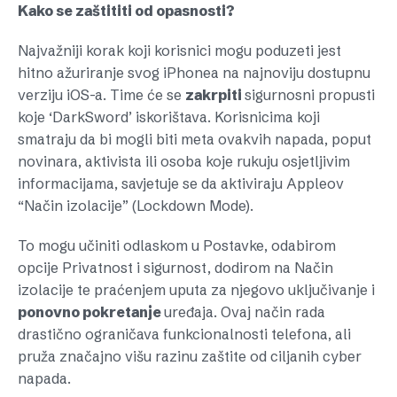
Kako se zaštititi od opasnosti?
Najvažniji korak koji korisnici mogu poduzeti jest
hitno ažuriranje svog iPhonea na najnoviju dostupnu
verziju iOS-a. Time će se
zakrpiti
sigurnosni propusti
koje ‘DarkSword’ iskorištava. Korisnicima koji
smatraju da bi mogli biti meta ovakvih napada, poput
novinara, aktivista ili osoba koje rukuju osjetljivim
informacijama, savjetuje se da aktiviraju Appleov
“Način izolacije” (Lockdown Mode).
To mogu učiniti odlaskom u Postavke, odabirom
opcije Privatnost i sigurnost, dodirom na Način
izolacije te praćenjem uputa za njegovo uključivanje i
ponovno pokretanje
uređaja. Ovaj način rada
drastično ograničava funkcionalnosti telefona, ali
pruža značajno višu razinu zaštite od ciljanih cyber
napada.