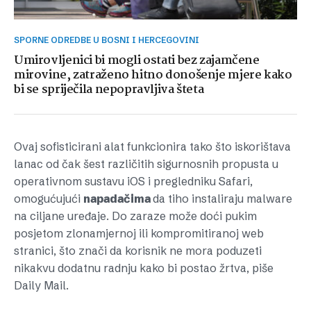
SPORNE ODREDBE U BOSNI I HERCEGOVINI
Umirovljenici bi mogli ostati bez zajamčene
mirovine, zatraženo hitno donošenje mjere kako
bi se spriječila nepopravljiva šteta
Ovaj sofisticirani alat funkcionira tako što iskorištava
lanac od čak šest različitih sigurnosnih propusta u
operativnom sustavu iOS i pregledniku Safari,
omogućujući
napadačima
da tiho instaliraju malware
na ciljane uređaje. Do zaraze može doći pukim
posjetom zlonamjernoj ili kompromitiranoj web
stranici, što znači da korisnik ne mora poduzeti
nikakvu dodatnu radnju kako bi postao žrtva, piše
Daily Mail.