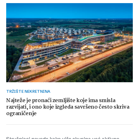
TRŽIŠTE NEKRETNINA
Najteže je pronaći zemljište koje ima smisla
razvijati, i ono koje izgleda savršeno često skriva
ograničenje