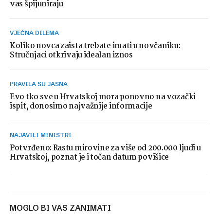
vas špijuniraju
VJEČNA DILEMA
Koliko novca zaista trebate imati u novčaniku:
Stručnjaci otkrivaju idealan iznos
PRAVILA SU JASNA
Evo tko sve u Hrvatskoj mora ponovno na vozački
ispit, donosimo najvažnije informacije
NAJAVILI MINISTRI
Potvrđeno: Rastu mirovine za više od 200.000 ljudi u
Hrvatskoj, poznat je i točan datum povišice
MOGLO BI VAS ZANIMATI