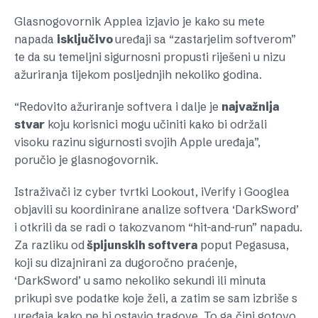
Glasnogovornik Applea izjavio je kako su mete
napada
isključivo
uređaji sa “zastarjelim softverom”
te da su temeljni sigurnosni propusti riješeni u nizu
ažuriranja tijekom posljednjih nekoliko godina.
“Redovito ažuriranje softvera i dalje je
najvažnija
stvar
koju korisnici mogu učiniti kako bi održali
visoku razinu sigurnosti svojih Apple uređaja”,
poručio je glasnogovornik.
Istraživači iz cyber tvrtki Lookout, iVerify i Googlea
objavili su koordinirane analize softvera ‘DarkSword’
i otkrili da se radi o takozvanom “hit-and-run” napadu.
Za razliku od
špijunskih softvera
poput Pegasusa,
koji su dizajnirani za dugoročno praćenje,
‘DarkSword’ u samo nekoliko sekundi ili minuta
prikupi sve podatke koje želi, a zatim se sam izbriše s
uređaja kako ne bi ostavio tragove. To ga čini gotovo