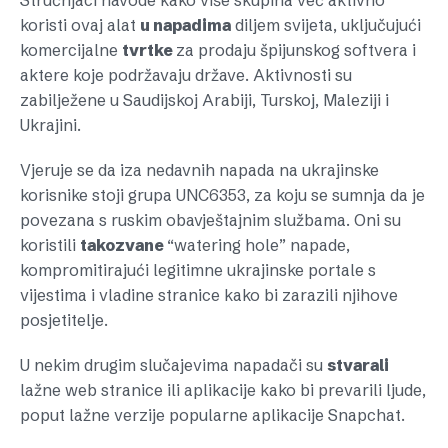
Stručnjaci navode kako više skupina već aktivno
koristi ovaj alat
u napadima
diljem svijeta, uključujući
komercijalne
tvrtke
za prodaju špijunskog softvera i
aktere koje podržavaju države. Aktivnosti su
zabilježene u Saudijskoj Arabiji, Turskoj, Maleziji i
Ukrajini.
Vjeruje se da iza nedavnih napada na ukrajinske
korisnike stoji grupa UNC6353, za koju se sumnja da je
povezana s ruskim obavještajnim službama. Oni su
koristili
takozvane
“watering hole” napade,
kompromitirajući legitimne ukrajinske portale s
vijestima i vladine stranice kako bi zarazili njihove
posjetitelje.
U nekim drugim slučajevima napadači su
stvarali
lažne web stranice ili aplikacije kako bi prevarili ljude,
poput lažne verzije popularne aplikacije Snapchat.