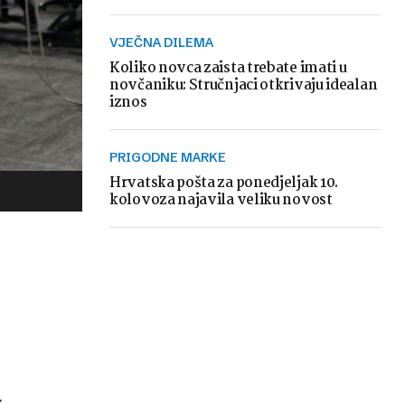
VJEČNA DILEMA
Koliko novca zaista trebate imati u
novčaniku: Stručnjaci otkrivaju idealan
iznos
PRIGODNE MARKE
Hrvatska pošta za ponedjeljak 10.
kolovoza najavila veliku novost
z