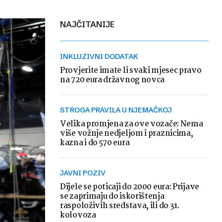
NAJČITANIJE
INKLUZIVNI DODATAK
Provjerite imate li svaki mjesec pravo
na 720 eura državnog novca
STROGA PRAVILA U NJEMAČKOJ
Velika promjena za ove vozače: Nema
više vožnje nedjeljom i praznicima,
kazna i do 570 eura
JAVNI POZIV
Dijele se poticaji do 2000 eura: Prijave
se zaprimaju do iskorištenja
raspoloživih sredstava, ili do 31.
kolovoza