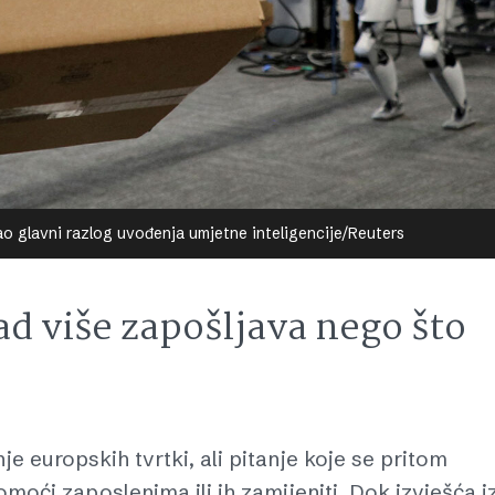
o glavni razlog uvođenja umjetne inteligencije/Reuters
ad više zapošljava nego što
je europskih tvrtki, ali pitanje koje se pritom
moći zaposlenima ili ih zamijeniti. Dok izvješća i