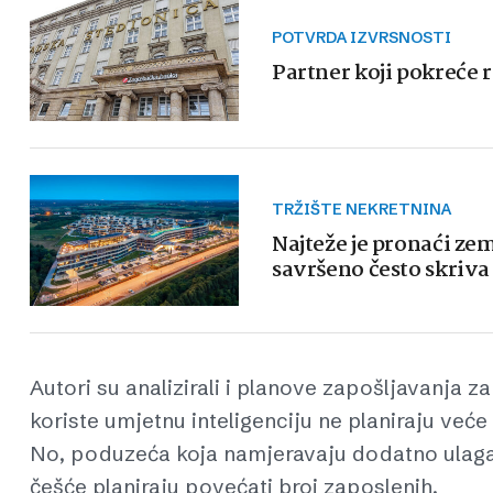
POTVRDA IZVRSNOSTI
Partner koji pokreće 
TRŽIŠTE NEKRETNINA
Najteže je pronaći zem
savršeno često skriva
Autori su analizirali i planove zapošljavanja za
koriste umjetnu inteligenciju ne planiraju veće
No, poduzeća koja namjeravaju dodatno ulagati
češće planiraju povećati broj zaposlenih.