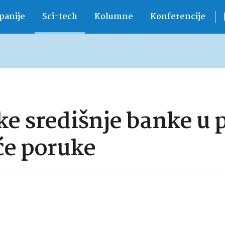
anije
Sci-tech
Kolumne
Konferencije
ke središnje banke u 
uće poruke