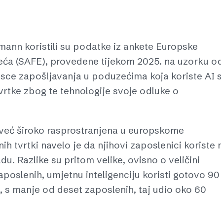
mann koristili su podatke iz ankete Europske
zeća (SAFE), provedene tijekom 2025. na uzorku o
brasce zapošljavanja u poduzećima koja koriste AI 
 tvrtke zbog te tehnologije svoje odluke o
a već široko rasprostranjena u europskome
h tvrtki navelo je da njihovi zaposlenici koriste 
u. Razlike su pritom velike, ovisno o veličini
poslenih, umjetnu inteligenciju koristi gotovo 90
 s manje od deset zaposlenih, taj udio oko 60