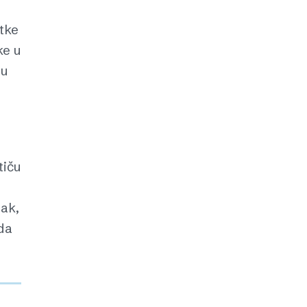
rtke
ke u
nu
tiču
pak,
da