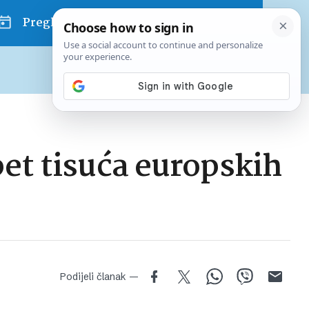
Pregled dana
Pretplatite se na Poslovni
Već od
10 EUR
mjesečno
pet tisuća europskih
Podijeli članak —