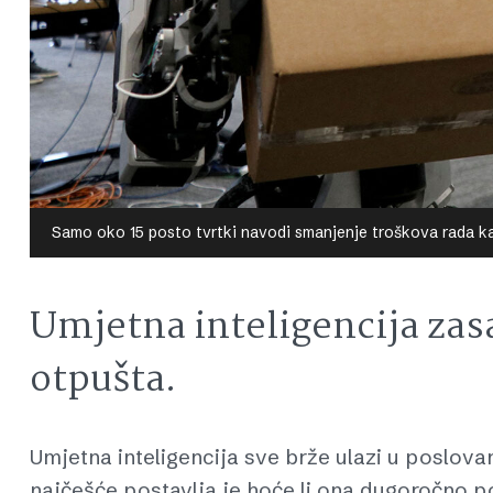
Samo oko 15 posto tvrtki navodi smanjenje troškova rada ka
Umjetna inteligencija zas
otpušta.
Umjetna inteligencija sve brže ulazi u poslovan
najčešće postavlja je hoće li ona dugoročno po