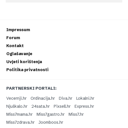
Impressum
Forum
Kontakt
Oglašavanje
Uvjeti korištenja
Politika privatnosti
PARTNERSKI PORTALI:
Vecernji.hr
Ordinacija.hr
Diva.hr
Lokalni.hr
Njuškalo.hr
24sata.hr
Pixsell.hr
Express.hr
Miss7mama.hr
Miss7gastro.hr
Miss7.hr
Miss7zdrava.hr
Joomboos.hr