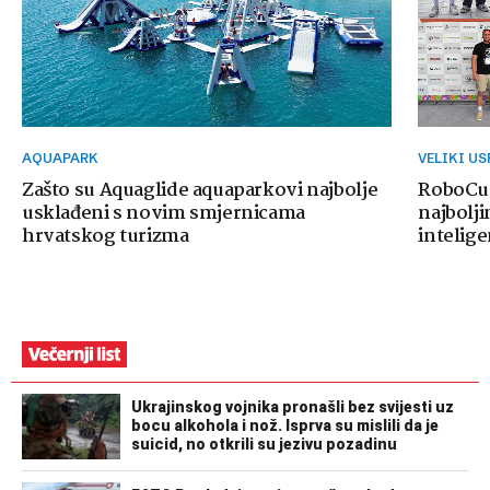
AQUAPARK
VELIKI U
Zašto su Aquaglide aquaparkovi najbolje
RoboCup
usklađeni s novim smjernicama
najbolji
hrvatskog turizma
intelige