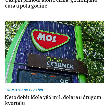
Ukupni prihodi Mon Perina 5,2 milijuna
eura u pola godine
TROMJESEČNO IZVJEŠĆE
Neto dobit Mola 786 mil. dolara u drugom
kvartalu