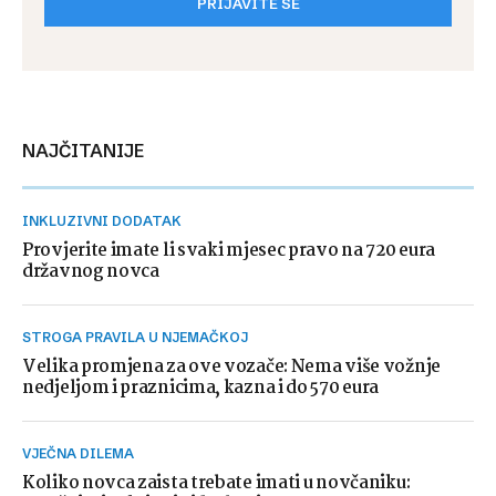
PRIJAVITE SE
NAJČITANIJE
INKLUZIVNI DODATAK
Provjerite imate li svaki mjesec pravo na 720 eura
državnog novca
STROGA PRAVILA U NJEMAČKOJ
Velika promjena za ove vozače: Nema više vožnje
nedjeljom i praznicima, kazna i do 570 eura
VJEČNA DILEMA
Koliko novca zaista trebate imati u novčaniku: