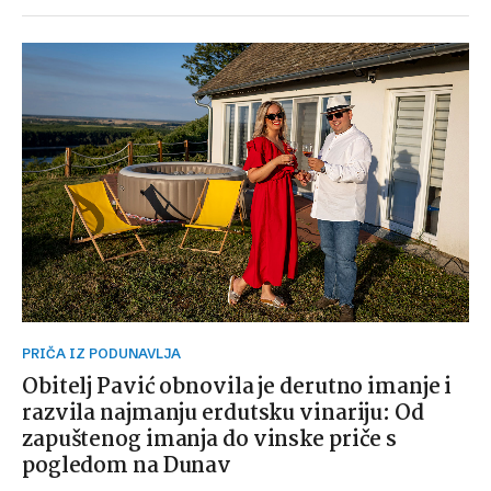
PRIČA IZ PODUNAVLJA
Obitelj Pavić obnovila je derutno imanje i
razvila najmanju erdutsku vinariju: Od
zapuštenog imanja do vinske priče s
pogledom na Dunav