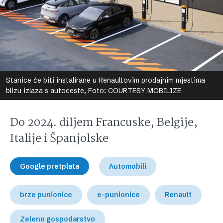
Stanice će biti instalirane u Renaultovim prodajnim mjestima
blizu izlaza s autoceste, Foto: COURTESY MOBILIZE
Do 2024. diljem Francuske, Belgije,
Italije i Španjolske
Google pretplata
Automobili
brze punionice
e-punionice
Renault
Zeleno gospodarstvo