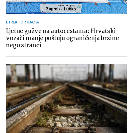
DIREKTOR HAC-A
Ljetne gužve na autocestama: Hrvatski
vozači manje poštuju ograničenja brzine
nego stranci