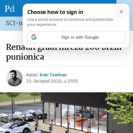
SCI-tech
Renault gradi mrežu 200 brzih
punionica
Autor:
Ivan Tominac
23. listopad 2022. u 21:59